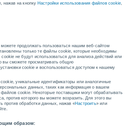
е, нажав на кнопку
Настройки использования файлов cookie
,
но можете продолжать пользоваться нашим веб-сайтом
становлены только те файлы cookie, которые необходимы
адар
Метеоспутники
Модели
 cookie не будут использоваться для анализа действий или
ко вы сможете просматривать общую
установки cookie и воспользоваться доступом к нашему
кресенье
понедельник
вторник
среда
cookie, уникальные идентификаторы или аналогичные
9 Авг.
10 Авг.
11 Авг.
12 Авг.
 персональных данных, таких как информация о вашем
ы файлов cookie. Некоторые поставщики могут обрабатывать
а, против которого вы можете возразить. Для этого вы
ть против обработки данных, нажав «
Настроить
» или
70%
70%
70%
80%
йте.
0.4 мм
0.4 мм
1.8 мм
2.4 мм
1°
/
+27°
+31°
/
+27°
+32°
/
+24°
+30°
/
+25°
ющим образом: