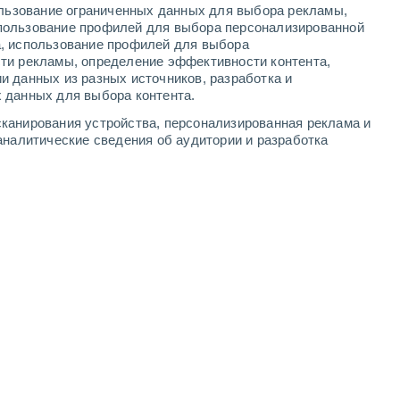
ользование ограниченных данных для выбора рекламы,
-
8
м/с
5
-
8
м/с
9
-
16
м/с
4
-
8
м/с
пользование профилей для выбора персонализированной
а, использование профилей для выбора
ти рекламы, определение эффективности контента,
а
и данных из разных источников, разработка и
 данных для выбора контента.
восточный
2 Низкий
канирования устройства, персонализированная реклама и
3
-
5 м/с
FPS:
нет
аналитические сведения об аудитории и разработка
восточный
5 Средний
3
-
6 м/с
FPS:
6-10
восточный
8 Очень высокий!
3
-
6 м/с
FPS:
25-50
восточный
10 Очень высокий!
2
-
5 м/с
FPS:
25-50
восточный
10 Очень высокий!
3
-
6 м/с
FPS:
25-50