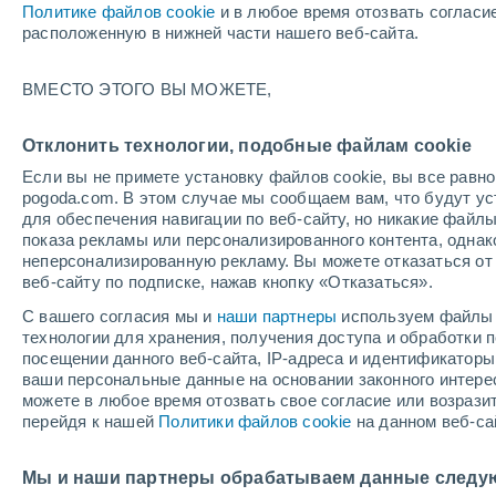
Политике файлов cookie
и в любое время отозвать согласи
+28°
расположенную в нижней части нашего веб-сайта.
30%
ВМЕСТО ЭТОГО ВЫ МОЖЕТЕ,
По ощущениям +33°
0.1 мм
Отклонить технологии, подобные файлам cookie
Если вы не примете установку файлов cookie, вы все рав
pogoda.com. В этом случае мы сообщаем вам, что будут у
Погода на 1 – 7 дней
Карта дождей
Дождевой р
для обеспечения навигации по веб-сайту, но никакие файлы
показа рекламы или персонализированного контента, одна
неперсонализированную рекламу. Вы можете отказаться от 
веб-сайту по подписке, нажав кнопку «Отказаться».
завтра
суббота
вос
cегодня
С вашего согласия мы и
наши партнеры
используем файлы 
7 Авг.
8 Авг.
6 Авг.
технологии для хранения, получения доступа и обработки
посещении данного веб-сайта, IP-адреса и идентификатор
ваши персональные данные на основании законного интерес
можете в любое время отозвать свое согласие или возрази
70%
60%
50%
перейдя к нашей
Политики файлов cookie
на данном веб-са
1.2 мм
2 мм
1.2 мм
+31°
/
+25°
+30°
/
+26°
+3
+31°
/
+26°
Мы и наши партнеры обрабатываем данные следу