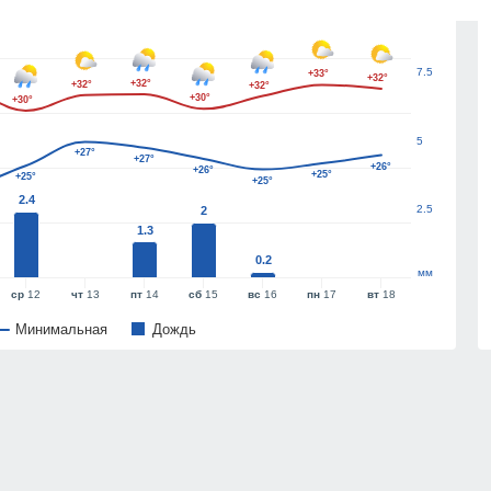
10
7.5
+33°
+32°
+32°
+32°
+32°
+30°
+30°
5
+27°
+27°
+26°
+26°
+25°
+25°
+25°
2.4
2.5
2
1.3
0.2
мм
ср
12
чт
13
пт
14
сб
15
вс
16
пн
17
вт
18
Минимальная
Дождь