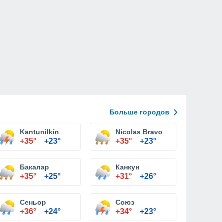
Больше городов
Kantunilkín
Nicolas Bravo
+35°
+23°
+35°
+23°
Бакалар
Канкун
+35°
+25°
+31°
+26°
Сеньор
Союз
+36°
+24°
+34°
+23°