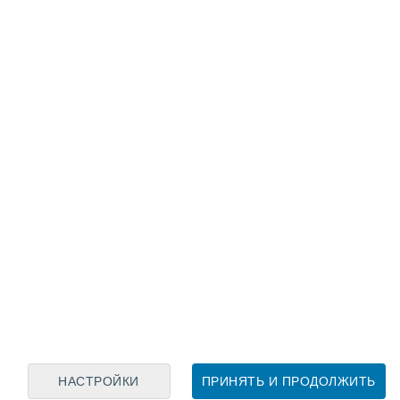
Лунный календарь
пн
вт
ср
чт
пт
сб
вс
6
7
8
9
10
11
12
13
14
15
16
17
18
19
НАСТРОЙКИ
ПРИНЯТЬ И ПРОДОЛЖИТЬ