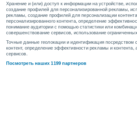
Хранение и (или) доступ к информации на устройстве, исп
4
-
7
м/с
4
-
7
м/с
4
4
-
7
м/с
создание профилей для персонализированной рекламы, ис
рекламы, создание профилей для персонализации контент
персонализированного контента, определение эффективнос
Погода в Акумале cегодня
, 6 август
понимание аудитории с помощью статистики или комбинаци
совершенствование сервисов, использование ограниченных
Небольшой дождь
30%
+28°
09:00
Точные данные геолокации и идентификация посредством с
0.1 мм
Ощущаемая т.
+33°
контент, определение эффективности рекламы и контента, 
сервисов.
Небольшой дождь
30%
+29°
10:00
Посмотреть наших 1199 партнеров
0.2 мм
Ощущаемая т.
+34°
Небольшой дождь
30%
+30°
11:00
0.2 мм
Ощущаемая т.
+35°
Облачно и ясно
+30°
12:00
Ощущаемая т.
+36°
Солнечно
+31°
14:00
Ощущаемая т.
+36°