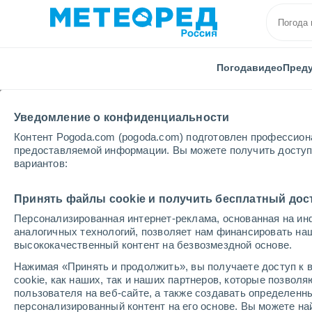
Погода
видео
Пред
Уведомление о конфиденциальности
Контент Pogoda.com (pogoda.com) подготовлен профессион
предоставляемой информации. Вы можете получить доступ 
вариантов:
Главная
Мексика
Кинтана-Роо
Акумаль
Принять файлы cookie и получить бесплатный дос
Персонализированная интернет-реклама, основанная на ин
Погода в Акумале
аналогичных технологий, позволяет нам финансировать на
высококачественный контент на безвозмездной основе.
09:09
четверг
Нажимая «Принять и продолжить», вы получаете доступ к в
cookie, как наших, так и наших партнеров, которые позвол
пользователя на веб-сайте, а также создавать определенн
Небольшой дождь
персонализированный контент на его основе. Вы можете 