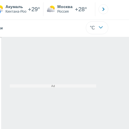
Акумаль
Москва
Санкт-
+29°
+28°
Кинтана-Роо
Россия
Са
°C
жи