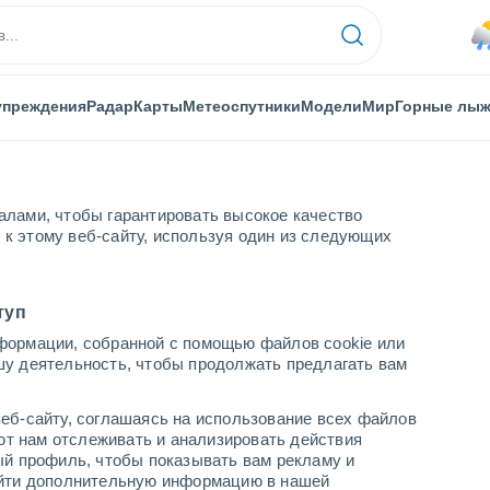
упреждения
Радар
Карты
Метеоспутники
Модели
Мир
Горные лы
алами, чтобы гарантировать высокое качество
к этому веб-сайту, используя один из следующих
туп
формации, собранной с помощью файлов cookie или
шу деятельность, чтобы продолжать предлагать вам
...
еб-сайту, соглашаясь на использование всех файлов
яют нам отслеживать и анализировать действия
По часам
ый профиль, чтобы показывать вам рекламу и
В ближайшие часы влажная
найти дополнительную информацию в нашей
удушающая жара