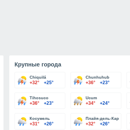
Крупные города
Chiquilá
Chunhuhub
+32°
+25°
+36°
+23°
Tihosuco
Ucum
+36°
+23°
+34°
+24°
Косумель
Плайя-дель-Кармен
+31°
+26°
+32°
+26°