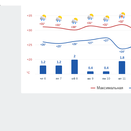
+40
+35
+32°
+31°
+31°
+31°
+31°
+30°
+30
+27°
+27°
+26°
+25
+26°
+25°
+24°
2
1.8
+20
1.2
1.2
0.4
0.4
°C
чт
6
пт
7
сб
8
вс
9
пн
10
вт
11
Максимальная