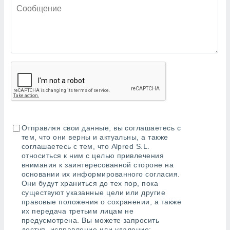
ированная
клама,
на
 собранной
файлов
аналогичных
 позволяет
ПРИНЯТЬ
ировать
И
ьность,
ПРОДОЛЖИТЬ
олжать
вам
ственный
НАСТРОЙКИ
Отправляя свои данные, вы соглашаетесь с
ой основе.
тем, что они верны и актуальны, а также
ринять и
соглашаетесь с тем, что Alpred S.L.
, вы
относиться к ним с целью привлечения
внимания к заинтересованной стороне на
оступ к веб-
основании их информированного согласия.
ашаясь на
Они будут храниться до тех пор, пока
ие всех
существуют указанные цели или другие
ie, как
правовые положения о сохранении, а также
и наших
их передача третьим лицам не
которые
предусмотрена. Вы можете запросить
нам
доступ, исправление или удаление;