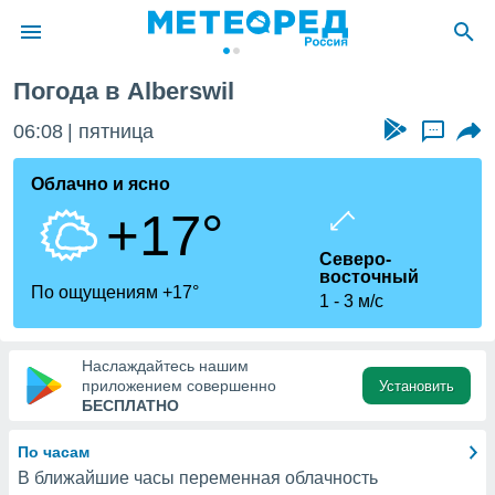
Погода в Alberswil
ие о
циальности
06:08
пятница
...
oda.com
)
Облачно и ясно
+17°
алами,
тировать
Северо-
ество
восточный
яемой
По ощущениям +17°
1
3 м/с
. Вы можете
ступ к этому
используя
едующих
Наслаждайтесь нашим
приложением совершенно
Установить
БЕСПЛАТНО
файлы
олучить
По часам
й доступ
В ближайшие часы переменная облачность