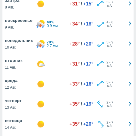
завтра
 и
3
-
7
+31°
/
+15°
м/с
8 Авг.
ть действия
я на веб-
же
воскресенье
40%
4
-
8
+34°
/
+18°
пределенный
0.9 мм
м/с
9 Авг.
обы
вам рекламу
понедельник
70%
зированный
3
-
9
+28°
/
+20°
2.7 мм
м/с
10 Авг.
го основе.
айти
ьную
вторник
2
-
7
+31°
/
+17°
 в нашей
м/с
11 Авг.
йлов cookie
ремя
среда
3
-
7
гласие,
+33°
/
+16°
м/с
12 Авг.
опку
спользования
 cookie
четверг
2
-
7
+35°
/
+19°
нную в
м/с
13 Авг.
и нашего
пятница
2
-
7
+35°
/
+20°
м/с
14 Авг.
ОГО ВЫ