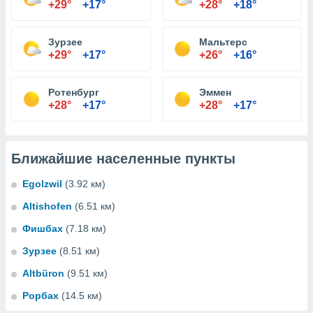
+29°
+17°
+28°
+18°
Зурзее
Мальтерс
+29°
+17°
+26°
+16°
Ротенбург
Эммен
+28°
+17°
+28°
+17°
Ближайшие населенные пункты
Egolzwil
(3.92 км)
Altishofen
(6.51 км)
Фишбах
(7.18 км)
Зурзее
(8.51 км)
Altbüron
(9.51 км)
Рорбах
(14.5 км)