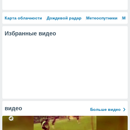
Карта облачности
Дождевой радар
Метеоспутники
Мо
Избранные видео
видео
Больше видео