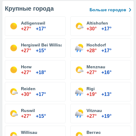
Крупные города
Больше городов
Adligenswil
Altishofen
+27°
+17°
+30°
+17°
Hergiswil Bei Willisau
Hochdorf
+27°
+15°
+28°
+17°
Horw
Menznau
+27°
+18°
+27°
+16°
Reiden
Rigi
+30°
+17°
+19°
+13°
Ruswil
Vitznau
+27°
+15°
+27°
+19°
Willisau
Веггис