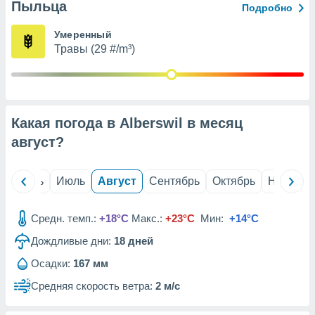
с помощью
Пыльца
Подробно
или
данных из
Умеренный
чников,
Травы (29 #/m³)
и
вование
ие
х данных
Какая погода в Alberswil в месяц
контента.
август
?
ные
и
ция
й
Июнь
Июль
Август
Сентябрь
Октябрь
Ноябрь
м
я
Средн. темп.:
+18°C
Макс.:
+23°C
Мин:
+14°C
рованная
нтент,
Дождливые дни:
18
дней
е
Осадки:
167 мм
сти рекламы
Средняя скорость ветра:
2 м/с
ие сведения
и и