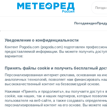
Погода
видео
Пред
Уведомление о конфиденциальности
Контент Pogoda.com (pogoda.com) подготовлен профессион
предоставляемой информации. Вы можете получить доступ 
вариантов:
Главная
Рязанская области
Александро-Невский
Принять файлы cookie и получить бесплатный дос
Персонализированная интернет-реклама, основанная на ин
Погода в Александро
аналогичных технологий, позволяет нам финансировать на
высококачественный контент на безвозмездной основе.
Нажимая «Принять и продолжить», вы получаете доступ к в
Погода на 1 – 7 дней
По часам
cookie, как наших, так и наших партнеров, которые позвол
пользователя на веб-сайте, а также создавать определенн
персонализированный контент на его основе. Вы можете 