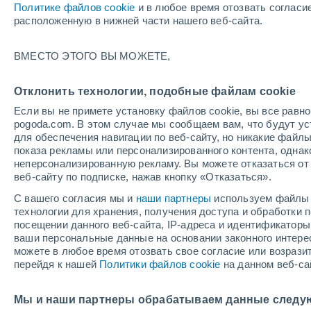
Политике файлов cookie
и в любое время отозвать согласи
Почасовой график погоды Але
расположенную в нижней части нашего веб-сайта.
СИМВОЛ
ТЕМПЕРАТУРА
ВМЕСТО ЭТОГО ВЫ МОЖЕТЕ,
00
03
06
09
12
15
18
21
00
03
06
09
Отклонить технологии, подобные файлам cookie
Если вы не примете установку файлов cookie, вы все рав
pogoda.com. В этом случае мы сообщаем вам, что будут у
для обеспечения навигации по веб-сайту, но никакие файлы
+27°
показа рекламы или персонализированного контента, одна
неперсонализированную рекламу. Вы можете отказаться от 
+24°
+24°
веб-сайту по подписке, нажав кнопку «Отказаться».
+23°
+20°
+20°
С вашего согласия мы и
наши партнеры
используем файлы 
+19°
+19°
+19°
технологии для хранения, получения доступа и обработки
+18°
+17°
посещении данного веб-сайта, IP-адреса и идентификатор
ваши персональные данные на основании законного интерес
можете в любое время отозвать свое согласие или возрази
перейдя к нашей
Политики файлов cookie
на данном веб-са
6.1
Мы и наши партнеры обрабатываем данные следу
1
1
0.9
0.3
0.2