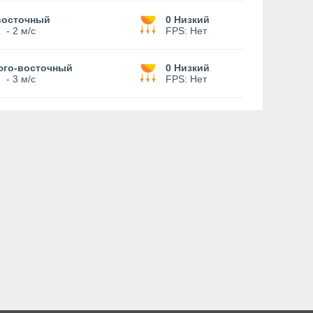
восточный
0 Низкий
1
-
2 м/с
FPS:
Нет
юго-восточный
0 Низкий
2
-
3 м/с
FPS:
Нет