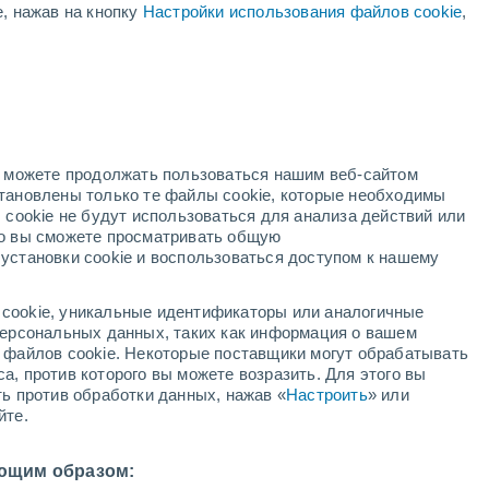
е, нажав на кнопку
Настройки использования файлов cookie
,
ксандро-Невский
ВЕТЕР
OСАДКИ
12
15
18
21
00
03
06
09
12
15
18
21
00
но можете продолжать пользоваться нашим веб-сайтом
становлены только те файлы cookie, которые необходимы
 cookie не будут использоваться для анализа действий или
ко вы сможете просматривать общую
установки cookie и воспользоваться доступом к нашему
+24°
+24°
+23°
+23°
+22°
+21°
cookie, уникальные идентификаторы или аналогичные
+20°
 персональных данных, таких как информация о вашем
+18°
+18°
+17°
ы файлов cookie. Некоторые поставщики могут обрабатывать
+15°
+15°
а, против которого вы можете возразить. Для этого вы
+13°
ть против обработки данных, нажав «
Настроить
» или
йте.
ющим образом:
0.5