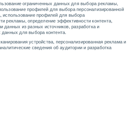
понедельник
10
ользование ограниченных данных для выбора рекламы,
пользование профилей для выбора персонализированной
а, использование профилей для выбора
ти рекламы, определение эффективности контента,
и данных из разных источников, разработка и
ксандро-Невский
 данных для выбора контента.
канирования устройства, персонализированная реклама и
аналитические сведения об аудитории и разработка
+20°
Облачно и ясно
02:00
Ощущаемая т.
+20°
+19°
Солнечно
05:00
Ощущаемая т.
+19°
+24°
Солнечно
08:00
Ощущаемая т.
+24°
30%
+27°
Небольшой дождь
11:00
0.2 мм
Ощущаемая т.
+29°
80%