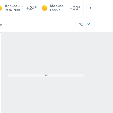
Александро-Невский
Москва
Санкт-
+24°
+20°
Рязанская
Россия
Са
°C
жи