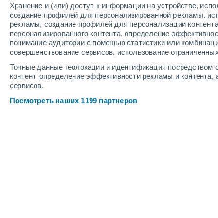
суббота
8
воскресенье
9
Хранение и (или) доступ к информации на устройстве, исп
создание профилей для персонализированной рекламы, ис
рекламы, создание профилей для персонализации контент
персонализированного контента, определение эффективнос
понимание аудитории с помощью статистики или комбинаци
Почасовой прогноз погоды в Але
совершенствование сервисов, использование ограниченных
Точные данные геолокации и идентификация посредством с
контент, определение эффективности рекламы и контента, 
В СУББОТУ, 08 АВГУСТА
сервисов.
Посмотреть наших 1199 партнеров
Вечером
Буря с переменной
облачностью
Восход солнца в
04:46
Заход солнца в
20:02
Первый свет в
04:04
Последний свет в
20:43
Лунная фаза