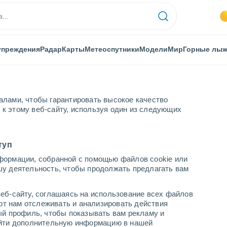
упреждения
Радар
Карты
Метеоспутники
Модели
Мир
Горные лы
алами, чтобы гарантировать высокое качество
к этому веб-сайту, используя один из следующих
По часам
туп
формации, собранной с помощью файлов cookie или
-Невском по часам
шу деятельность, чтобы продолжать предлагать вам
еб-сайту, соглашаясь на использование всех файлов
яют нам отслеживать и анализировать действия
ый профиль, чтобы показывать вам рекламу и
найти дополнительную информацию в нашей