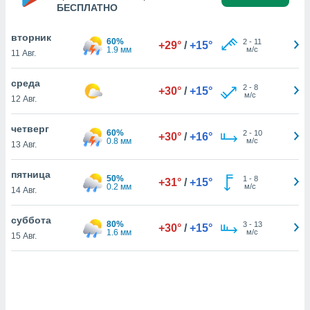
БЕСПЛАТНО
вторник
и,
60%
2
-
11
+29°
/
+15°
1.9 мм
м/с
 файлам
11 Авг.
среда
примете
2
-
8
+30°
/
+15°
м/с
айлов
12 Авг.
се равно
должать
четверг
60%
2
-
10
ся нашим
+30°
/
+16°
0.8 мм
м/с
13 Авг.
pogoda.com.
ае мы
пятница
м, что
50%
1
-
8
+31°
/
+15°
0.2 мм
м/с
овлены
14 Авг.
айлы cookie,
обходимы
суббота
80%
3
-
13
+30°
/
+15°
ения
1.6 мм
м/с
15 Авг.
 веб-сайту,
файлы cookie
пользоваться
 действий
рекламы или
рованного