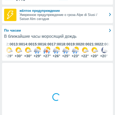
ированная
клама,
жёлтое предупреждение
на
Умеренное предупреждение о гроза Alpe di Siusi /
 собранной
Seiser Alm сегодня
файлов
аналогичных
По часам
 позволяет
ПРИНЯТЬ
ировать
В ближайшие часы моросящий дождь
И
ьность,
ПРОДОЛЖИТЬ
:00
12:00
13:00
14:00
15:00
16:00
17:00
18:00
19:00
20:00
21:00
22:00
23:
олжать
вам
ственный
НАСТРОЙКИ
8°
+29°
+30°
+30°
+29°
+27°
+26°
+25°
+23°
+22°
+20°
+20°
+1
ой основе.
ринять и
, вы
оступ к веб-
ашаясь на
ие всех
ie, как
и наших
которые
нам