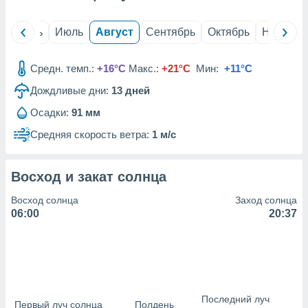
сервисов.
 наших 1199
й
Июнь
Июль
Август
Сентябрь
Октябрь
Ноябрь
неров
Средн. темп.:
+16°C
Макс.:
+21°C
Мин:
+11°C
Дождливые дни:
13
дней
Осадки:
91 мм
Средняя скорость ветра:
1 м/с
Восход и закат солнца
Восход солнца
Заход солнца
06:00
20:37
Последний луч
Первый луч солнца
Полдень