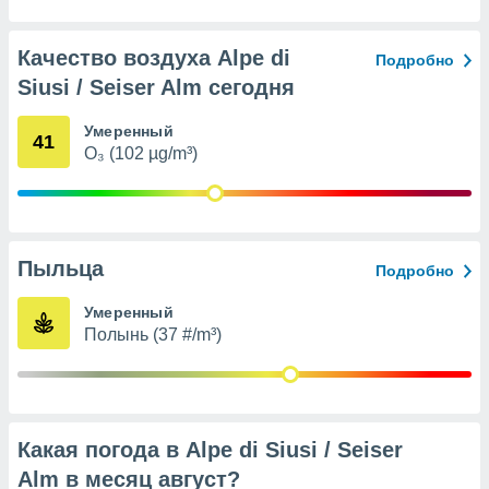
с помощью
или
данных из
Качество воздуха Alpe di
Подробно
чников,
Siusi / Seiser Alm сегодня
и
вование
Умеренный
41
ие
O₃ (102 µg/m³)
х данных
контента.
ные
и
ция
Пыльца
Подробно
м
я
Умеренный
Полынь (37 #/m³)
рованная
нтент,
е
сти рекламы
Какая погода в Alpe di Siusi / Seiser
ие сведения
и и
Alm в месяц
август
?