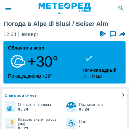
ser Alm
Погода в Alpe di Siusi / Seiser Alm
ие о
циальности
12:34
четверг
...
oda.com
)
Облачно и ясно
+30°
алами,
тировать
ество
юго-западный
яемой
По ощущениям +29°
3
10 м/с
. Вы можете
ступ к этому
используя
едующих
Снеговой отчет
Открытые трассы
Подъемники
0 / 74
0 / 24
файлы
олучить
Катабельные трассы
Снег
й доступ
(км)
-
0 / 73