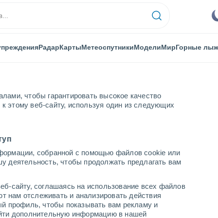
упреждения
Радар
Карты
Метеоспутники
Модели
Мир
Горные лы
алами, чтобы гарантировать высокое качество
к этому веб-сайту, используя один из следующих
туп
формации, собранной с помощью файлов cookie или
шу деятельность, чтобы продолжать предлагать вам
...
еб-сайту, соглашаясь на использование всех файлов
яют нам отслеживать и анализировать действия
По часам
ый профиль, чтобы показывать вам рекламу и
В ближайшие часы безоблачно
найти дополнительную информацию в нашей