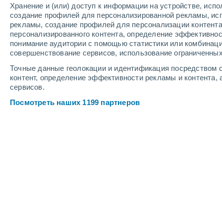
Хранение и (или) доступ к информации на устройстве, исп
4
-
11
м/с
4
-
11
м/с
6
4
-
11
м/с
создание профилей для персонализированной рекламы, ис
рекламы, создание профилей для персонализации контент
персонализированного контента, определение эффективнос
Погода в Анкакото cегодня
, 6 авгус
понимание аудитории с помощью статистики или комбинаци
совершенствование сервисов, использование ограниченных
Ясное небо
+1°
03:00
Точные данные геолокации и идентификация посредством с
Ощущаемая т.
+1°
контент, определение эффективности рекламы и контента, 
сервисов.
Ясное небо
0°
04:00
Посмотреть наших 1199 партнеров
Ощущаемая т.
+1°
Ясное небо
0°
05:00
Ощущаемая т.
+1°
Ясное небо
0°
06:00
Ощущаемая т.
+1°
Солнечно
+3°
08:00
Ощущаемая т.
+3°