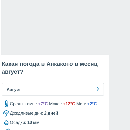
Какая погода в Анкакото в месяц
август
?
Август
Средн. темп.:
+7°C
Макс.:
+12°C
Мин:
+2°C
Дождливые дни:
2
дней
Осадки:
10 мм