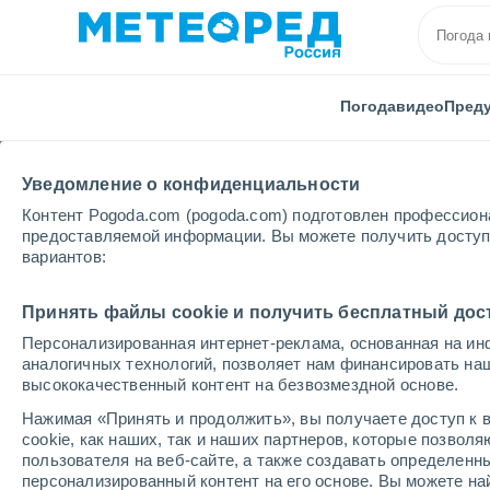
Погода
видео
Пред
Уведомление о конфиденциальности
Контент Pogoda.com (pogoda.com) подготовлен профессион
предоставляемой информации. Вы можете получить доступ 
вариантов:
Главная
Боливия
Оруро
Анкакото
Принять файлы cookie и получить бесплатный дос
Персонализированная интернет-реклама, основанная на ин
Погода в Анкакото
аналогичных технологий, позволяет нам финансировать на
высококачественный контент на безвозмездной основе.
03:04
четверг
Нажимая «Принять и продолжить», вы получаете доступ к в
cookie, как наших, так и наших партнеров, которые позвол
пользователя на веб-сайте, а также создавать определенн
Ясное небо
персонализированный контент на его основе. Вы можете 