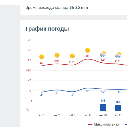
Продолжительность дня
11h 21m
Время восхода солнца
3h 25 min
График погоды
+25
+20
+16°
+15
+14°
+13°
+13°
+13°
+12°
+10
+5
0
+1°
+1°
+1°
0°
-1°
-1°
0.6
-5
0.5
°C
чт
6
пт
7
сб
8
вс
9
пн
10
вт
11
Максимальная