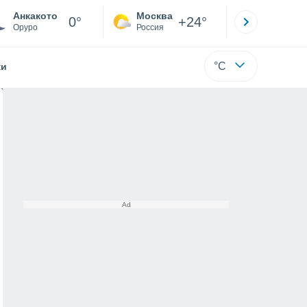
Анкакото
Москва
Санкт-
0°
+24°
Оруро
Россия
Са
°C
жи