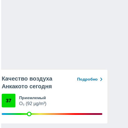
Качество воздуха
Подробно
Анкакото сегодня
Приемлемый
37
O₃ (92 µg/m³)