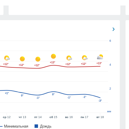
6
+13°
+13°
+12°
+12°
+12°
4
+12°
+12°
2
+1°
0°
0°
-1°
-1°
-1°
-3°
мм
ср
12
чт
13
пт
14
сб
15
вс
16
пн
17
вт
18
Минимальная
Дождь