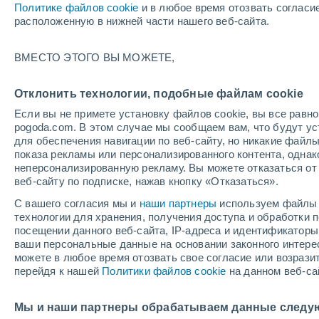
Политике файлов cookie
и в любое время отозвать согласи
+1°
расположенную в нижней части нашего веб-сайта.
Убывающ
ВМЕСТО ЭТОГО ВЫ МОЖЕТЕ,
Освещенн
По ощущениям +1°
44%
Отклонить технологии, подобные файлам cookie
Если вы не примете установку файлов cookie, вы все рав
pogoda.com. В этом случае мы сообщаем вам, что будут у
Погода на 1 – 7 дней
Карта температур
Дождево
для обеспечения навигации по веб-сайту, но никакие файлы
показа рекламы или персонализированного контента, одна
неперсонализированную рекламу. Вы можете отказаться от 
веб-сайту по подписке, нажав кнопку «Отказаться».
завтра
суббота
вос
cегодня
С вашего согласия мы и
наши партнеры
используем файлы 
7 Авг.
8 Авг.
6 Авг.
технологии для хранения, получения доступа и обработки
посещении данного веб-сайта, IP-адреса и идентификатор
ваши персональные данные на основании законного интерес
можете в любое время отозвать свое согласие или возрази
перейдя к нашей
Политики файлов cookie
на данном веб-са
+13°
/
0°
+13°
/
-1°
+
+12°
/
-1°
Мы и наши партнеры обрабатываем данные следу