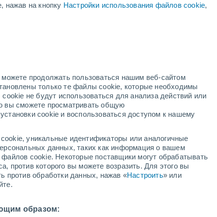
е, нажав на кнопку
Настройки использования файлов cookie
,
ая
ость:
но можете продолжать пользоваться нашим веб-сайтом
становлены только те файлы cookie, которые необходимы
й радар
Метеоспутники
Модели
 cookie не будут использоваться для анализа действий или
ко вы сможете просматривать общую
установки cookie и воспользоваться доступом к нашему
кресенье
понедельник
вторник
среда
cookie, уникальные идентификаторы или аналогичные
9 Авг.
10 Авг.
11 Авг.
12 Авг.
 персональных данных, таких как информация о вашем
ы файлов cookie. Некоторые поставщики могут обрабатывать
а, против которого вы можете возразить. Для этого вы
ть против обработки данных, нажав «
Настроить
» или
70%
70%
йте.
0.6 мм
0.5 мм
16°
/
+1°
+14°
/
+1°
+13°
/
+1°
+12°
/
+1°
ющим образом: