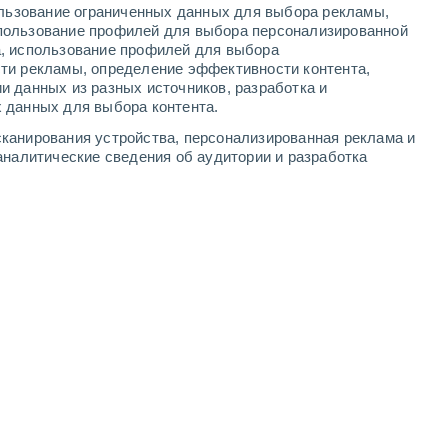
ользование ограниченных данных для выбора рекламы,
-
14
м/с
6
-
15
м/с
7
-
16
м/с
8
-
21
м/с
пользование профилей для выбора персонализированной
а, использование профилей для выбора
ти рекламы, определение эффективности контента,
та
и данных из разных источников, разработка и
 данных для выбора контента.
юго-западный
0 Низкий
канирования устройства, персонализированная реклама и
1
-
5 м/с
FPS:
нет
аналитические сведения об аудитории и разработка
юго-западный
0 Низкий
1
-
5 м/с
FPS:
нет
юго-западный
0 Низкий
1
-
4 м/с
FPS:
нет
юго-западный
0 Низкий
0
-
4 м/с
FPS:
нет
юго-западный
1 Низкий
1
-
4 м/с
FPS:
нет