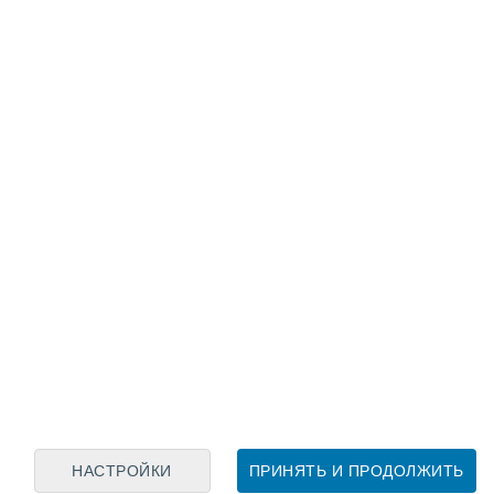
Лунный календарь
пн
вт
ср
чт
пт
сб
вс
6
7
8
9
10
11
12
13
14
15
16
17
18
19
НАСТРОЙКИ
ПРИНЯТЬ И ПРОДОЛЖИТЬ