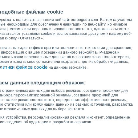
+27°
 подобные файлам cookie
+24°
+23°
одолжать пользоваться нашим веб-сайтом pogoda.com. В этом случае мы
+22°
+22°
+21°
+21°
рые необходимы для обеспечения навигации по веб-сайту, но никакие
каза рекламы или персонализированного контента, однако вы сможете
+18°
заться от установки cookie и воспользоваться доступом к нашему веб-
ав кнопку «Отказаться».
+15°
+14°
+13°
+13°
+12°
+12°
никальные идентификаторы или аналогичные технологии для хранения,
+11°
+10°
к информация о вашем посещении данного веб-сайта, IP-адреса и
тывать ваши персональные данные на основании законного интереса,
время отозвать свое согласие или возразить против обработки данных,
литики файлов cookie
на данном веб-сайте.
б
15
вс
16
пн
17
вт
18
ср
19
чт
20
пт
21
сб
22
Мин. температура
Точка росы
аем данные следующим образом:
ие ограниченных данных для выбора рекламы, создание профилей для
выбора персонализированной рекламы, создание профилей для
рсонализированного контента, определение эффективности рекламы,
 статистики или комбинации данных из разных источников, разработка
ность на следующие 14 дней
ие ограниченных данных для выбора контента.
100
ия устройства, персонализированная реклама и контент, определение
ие сведения об аудитории и разработка сервисов.
75
1013