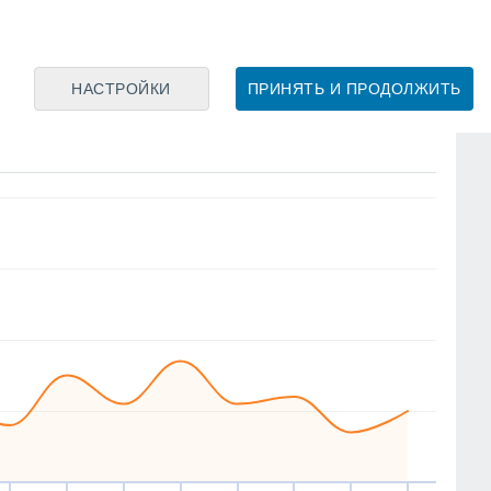
СЗ
СЗ
З
Ю
З
З
В
СЗ
НАСТРОЙКИ
ПРИНЯТЬ И ПРОДОЛЖИТЬ
сб
15
вс
16
пн
17
вт
18
ср
19
чт
20
пт
21
сб
22
Средн. скорость ветра