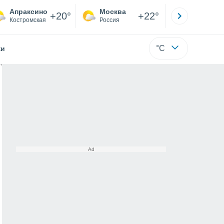
Апраксино
Москва
Санкт-
+20°
+22°
Костромская
Россия
Са
°C
жи