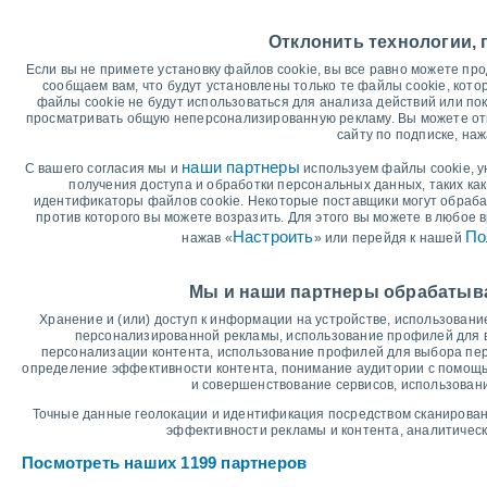
+30
Отклонить технологии,
+24°
+25
+23°
Если вы не примете установку файлов cookie, вы все равно можете пр
+21°
сообщаем вам, что будут установлены только те файлы cookie, кото
+20
файлы cookie не будут использоваться для анализа действий или по
+18°
просматривать общую неперсонализированную рекламу. Вы можете отка
+15°
сайту по подписке, наж
+14°
+15
+14°
+14°
+13°
+13°
наши партнеры
С вашего согласия мы и
используем файлы cookie, у
+10°
+10°
получения доступа и обработки персональных данных, таких ка
+10
идентификаторы файлов cookie. Некоторые поставщики могут обраба
против которого вы можете возразить. Для этого вы можете в любое 
°C
Настроить
По
нажав «
» или перейдя к нашей
вс
9
пн
10
вт
11
ср
12
чт
13
пт
14
с
Макс. температура
Мы и наши партнеры обрабатыв
Хранение и (или) доступ к информации на устройстве, использован
персонализированной рекламы, использование профилей для 
График осадков и облачности
персонализации контента, использование профилей для выбора пе
определение эффективности контента, понимание аудитории с помощью
Дождь, снег и облач
и совершенствование сервисов, использован
75
Точные данные геолокации и идентификация посредством сканирован
70
эффективности рекламы и контента, аналитическ
65
1016
60
Посмотреть наших 1199 партнеров
55
1013