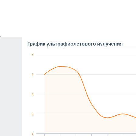
0
СЗ
З
Ю
З
З
СЗ
м/с
вс
9
пн
10
вт
11
ср
12
чт
13
пт
14
Порывы до
График ультрафиолетового излучения
5
4
3
2
1