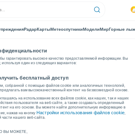
упреждения
Радар
Карты
Метеоспутники
Модели
Мир
Горные лы
онфиденциальности
обы гарантировать высокое качество предоставляемой информации. Вы
у, используя один из следующих вариантов:
олучить бесплатный доступ
фик погоды
, собранной с помощью файлов cookie или аналогичных технологий,
предлагать вам высококачественный контент на безвозмездной основе.
 для Апраксино
глашаясь на использование всех файлов cookie, как наших, так и наших
йствия пользователя на веб-сайте, а также создавать определенный
нтент на его основе. Вы можете найти дополнительную информацию в
Настройки использования файлов cookie
сие, нажав на кнопку
,
 части нашего веб-сайта.
ратура и время выпадение росы на следующие 14 дней
О ВЫ МОЖЕТЕ,