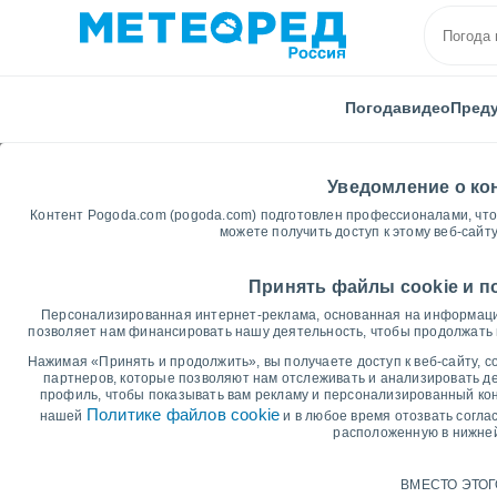
Погода
видео
Пред
Уведомление о к
Контент Pogoda.com (pogoda.com) подготовлен профессионалами, чт
можете получить доступ к этому веб-сайт
Принять файлы cookie и п
Главная
Костромская области
Апраксино
Гра
Персонализированная интернет-реклама, основанная на информации
позволяет нам финансировать нашу деятельность, чтобы продолжать 
Графический прогноз
Нажимая «Принять и продолжить», вы получаете доступ к веб-сайту, со
партнеров, которые позволяют нам отслеживать и анализировать де
профиль, чтобы показывать вам рекламу и персонализированный ко
14 дней
7 дней
Политике файлов cookie
нашей
и в любое время отозвать согла
расположенную в нижней
График температур
Максимальная температура, минимальная темпе
ВМЕСТО ЭТОГ