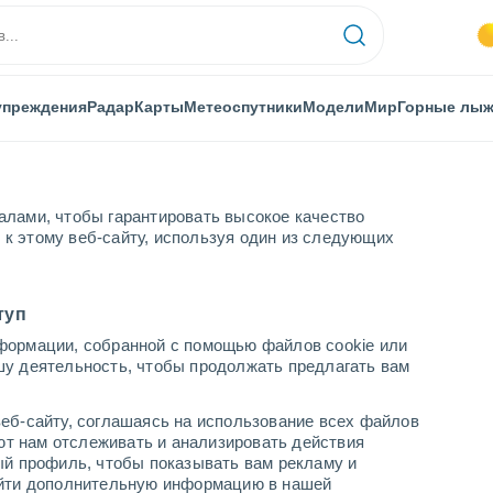
упреждения
Радар
Карты
Метеоспутники
Модели
Мир
Горные лы
алами, чтобы гарантировать высокое качество
к этому веб-сайту, используя один из следующих
еш
туп
формации, собранной с помощью файлов cookie или
шу деятельность, чтобы продолжать предлагать вам
еб-сайту, соглашаясь на использование всех файлов
яют нам отслеживать и анализировать действия
ый профиль, чтобы показывать вам рекламу и
+33°
найти дополнительную информацию в нашей