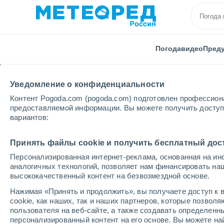
Погода
видео
Пред
Уведомление о конфиденциальности
Контент Pogoda.com (pogoda.com) подготовлен профессион
предоставляемой информации. Вы можете получить доступ 
вариантов:
Главная
Франция
Ове́рнь - Ро́на - А́льпы
Ард
Принять файлы cookie и получить бесплатный дос
Персонализированная интернет-реклама, основанная на ин
Погода в Ардеше
аналогичных технологий, позволяет нам финансировать на
высококачественный контент на безвозмездной основе.
Нажимая «Принять и продолжить», вы получаете доступ к в
cегодня, 8 августа
Весь день
символ
cookie, как наших, так и наших партнеров, которые позвол
пользователя на веб-сайте, а также создавать определенн
персонализированный контент на его основе. Вы можете 