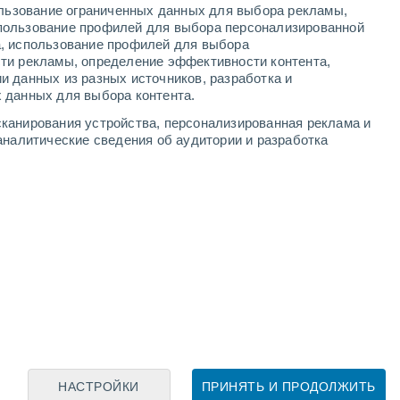
ользование ограниченных данных для выбора рекламы,
+18°
пользование профилей для выбора персонализированной
Валлон-
Пон-д'Арк
а, использование профилей для выбора
ти рекламы, определение эффективности контента,
и данных из разных источников, разработка и
Leaflet
|
©
OpenStreetMap
|
ECMWF
by © Meteored
 данных для выбора контента.
канирования устройства, персонализированная реклама и
аналитические сведения об аудитории и разработка
НАСТРОЙКИ
ПРИНЯТЬ И ПРОДОЛЖИТЬ