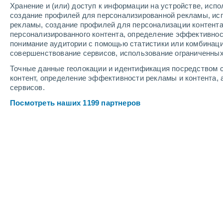
Хранение и (или) доступ к информации на устройстве, исп
+19°
создание профилей для персонализированной рекламы, ис
Les Vans
рекламы, создание профилей для персонализации контент
персонализированного контента, определение эффективнос
понимание аудитории с помощью статистики или комбинаци
совершенствование сервисов, использование ограниченных
Точные данные геолокации и идентификация посредством с
контент, определение эффективности рекламы и контента, 
сервисов.
Посмотреть наших 1199 партнеров
Крупные города