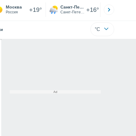
Москва
Санкт-Петербург
Якутск
+19°
+16°
Россия
Санкт-Петербург
Саха (Я
°C
жи