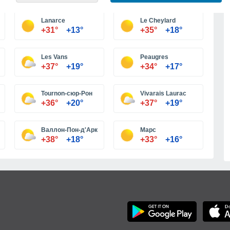
Больше городов
Lanarce
Le Cheylard
+31°
+13°
+35°
+18°
Les Vans
Peaugres
+37°
+19°
+34°
+17°
Tournon-сюр-Рон
Vivarais Laurac
+36°
+20°
+37°
+19°
Валлон-Пон-д'Арк
Марс
+38°
+18°
+33°
+16°