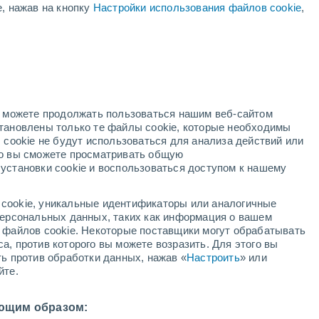
+17°
е, нажав на кнопку
Настройки использования файлов cookie
,
Аннонэ
+36°
+20°
Tournon-
сюр-Рон
+34°
+19°
но можете продолжать пользоваться нашим веб-сайтом
Lamastre
+35°
становлены только те файлы cookie, которые необходимы
+18°
 cookie не будут использоваться для анализа действий или
Le Cheylard
ко вы сможете просматривать общую
+37°
установки cookie и воспользоваться доступом к нашему
+20°
Voulte-сюр-
+35°
Рон
+20°
cookie, уникальные идентификаторы или аналогичные
Прива
 персональных данных, таких как информация о вашем
ы файлов cookie. Некоторые поставщики могут обрабатывать
+35°
а, против которого вы можете возразить. Для этого вы
+19°
ть против обработки данных, нажав «
Настроить
» или
Обена
+37°
йте.
+22°
Le Teil
ющим образом:
+38°