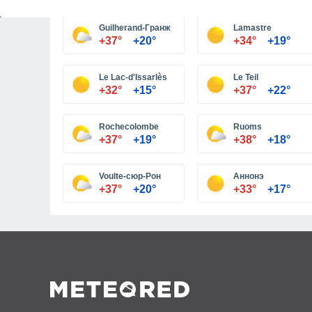
Guilherand-Гранж
Lamastre
+37°
+20°
+34°
+19°
Le Lac-d'Issarlès
Le Teil
+32°
+15°
+37°
+22°
Rochecolombe
Ruoms
+37°
+19°
+38°
+18°
Voulte-сюр-Рон
Аннонэ
+37°
+20°
+33°
+17°