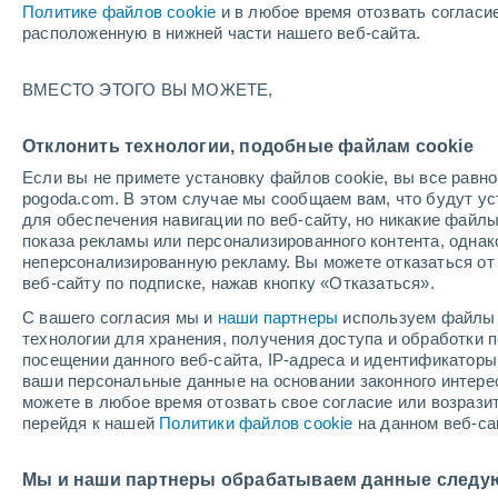
Политике файлов cookie
и в любое время отозвать согласи
+37°
расположенную в нижней части нашего веб-сайта.
ВМЕСТО ЭТОГО ВЫ МОЖЕТЕ,
Северны
По ощущениям +36°
4
-
10 м/с
Отклонить технологии, подобные файлам cookie
Если вы не примете установку файлов cookie, вы все рав
pogoda.com. В этом случае мы сообщаем вам, что будут у
Погода на 1 – 7 дней
Карта облачности
Дождево
для обеспечения навигации по веб-сайту, но никакие файлы
показа рекламы или персонализированного контента, одна
неперсонализированную рекламу. Вы можете отказаться от 
веб-сайту по подписке, нажав кнопку «Отказаться».
завтра
понедельник
cегодня
С вашего согласия мы и
наши партнеры
используем файлы 
9 Авг.
10 Авг.
8 Авг.
технологии для хранения, получения доступа и обработки
посещении данного веб-сайта, IP-адреса и идентификатор
ваши персональные данные на основании законного интерес
можете в любое время отозвать свое согласие или возрази
перейдя к нашей
Политики файлов cookie
на данном веб-са
+37°
/
+26°
+36°
/
+28°
+
+37°
/
+25°
Мы и наши партнеры обрабатываем данные следу