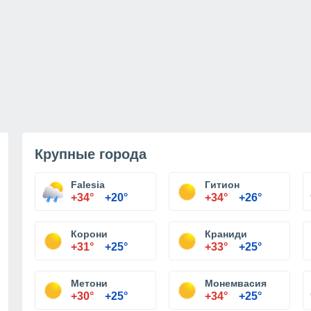
Крупные города
Falesia
Гитион
+34°
+20°
+34°
+26°
Корони
Краниди
+31°
+25°
+33°
+25°
Метони
Монемвасия
+30°
+25°
+34°
+25°