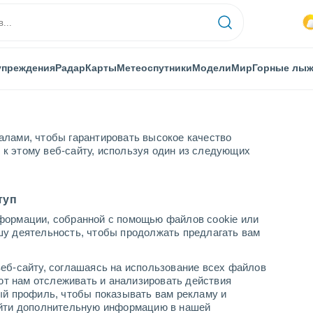
упреждения
Радар
Карты
Метеоспутники
Модели
Мир
Горные лы
алами, чтобы гарантировать высокое качество
к этому веб-сайту, используя один из следующих
туп
формации, собранной с помощью файлов cookie или
шу деятельность, чтобы продолжать предлагать вам
...
еб-сайту, соглашаясь на использование всех файлов
яют нам отслеживать и анализировать действия
По часам
ый профиль, чтобы показывать вам рекламу и
В ближайшие часы переменная
найти дополнительную информацию в нашей
облачность