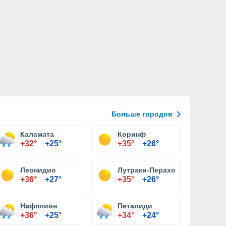
Больше городов
Каламата
Коринф
+32°
+25°
+35°
+26°
Леонидио
Лутраки-Перахора
+36°
+27°
+35°
+26°
Нафплион
Петалиди
+36°
+25°
+34°
+24°