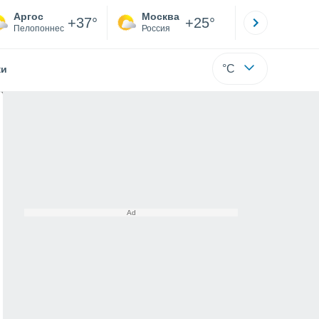
Аргос
Москва
Санкт-
+37°
+25°
Пелопоннес
Россия
Са
°C
жи