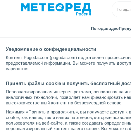
Погода
видео
Пред
Уведомление о конфиденциальности
Контент Pogoda.com (pogoda.com) подготовлен профессион
предоставляемой информации. Вы можете получить доступ 
вариантов:
Главная
Греция
Пелопоннес
Аргос
Принять файлы cookie и получить бесплатный дос
Персонализированная интернет-реклама, основанная на ин
Погода в Аргосе
аналогичных технологий, позволяет нам финансировать на
высококачественный контент на безвозмездной основе.
15:29
суббота
Нажимая «Принять и продолжить», вы получаете доступ к в
cookie, как наших, так и наших партнеров, которые позвол
пользователя на веб-сайте, а также создавать определенн
Облачно и ясно
персонализированный контент на его основе. Вы можете 