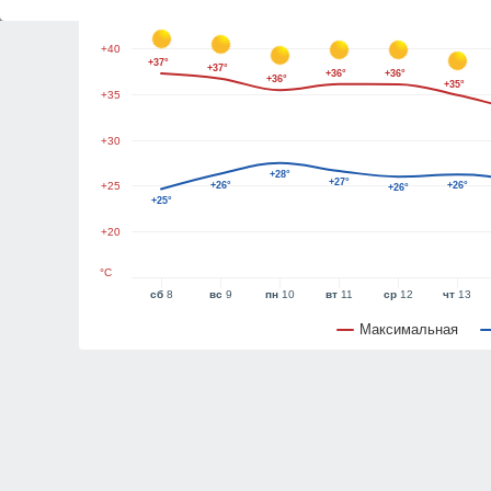
+45
+40
+37°
+37°
+36°
+36°
+36°
+35°
+35
+30
+28°
+27°
+25
+26°
+26°
+26°
+25°
+20
°C
сб
8
вс
9
пн
10
вт
11
ср
12
чт
13
Максимальная