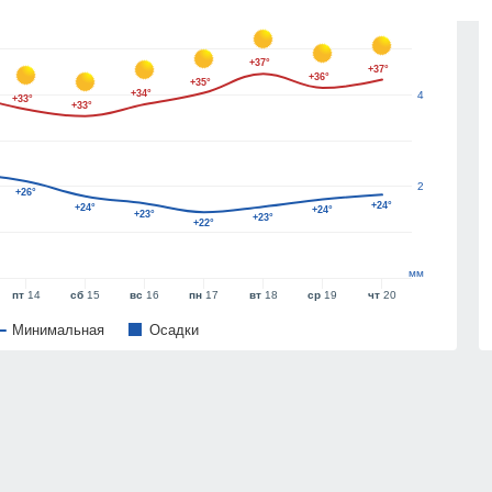
6
+37°
+37°
+36°
+35°
+34°
4
+33°
+33°
2
+26°
+24°
+24°
+24°
+23°
+23°
+22°
мм
пт
14
сб
15
вс
16
пн
17
вт
18
ср
19
чт
20
Минимальная
Oсадки