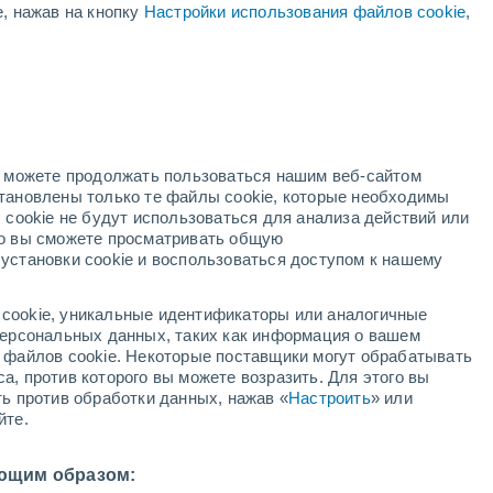
е, нажав на кнопку
Настройки использования файлов cookie
,
жёлтое предупреждение
Умеренное предупреждение о
высокая температура Аргос
сегодня
й
но можете продолжать пользоваться нашим веб-сайтом
становлены только те файлы cookie, которые необходимы
й радар
Метеоспутники
Модели
 cookie не будут использоваться для анализа действий или
ко вы сможете просматривать общую
установки cookie и воспользоваться доступом к нашему
вторник
среда
четверг
пятница
cookie, уникальные идентификаторы или аналогичные
11 Авг.
12 Авг.
13 Авг.
14 Авг.
 персональных данных, таких как информация о вашем
ы файлов cookie. Некоторые поставщики могут обрабатывать
а, против которого вы можете возразить. Для этого вы
ть против обработки данных, нажав «
Настроить
» или
йте.
36°
/
+27°
+36°
/
+26°
+35°
/
+26°
+33°
/
+26°
ющим образом: