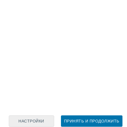
Лунный календарь
пн
вт
ср
чт
пт
сб
вс
8
9
10
11
12
13
14
15
16
17
18
19
20
21
НАСТРОЙКИ
ПРИНЯТЬ И ПРОДОЛЖИТЬ