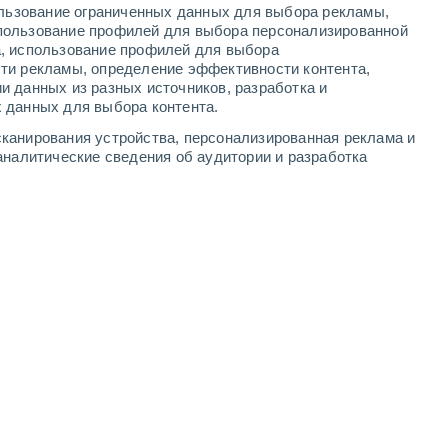
ользование ограниченных данных для выбора рекламы,
6
-
12
м/с
7
-
14
м/с
7
-
14
м/с
7
-
14
м/с
пользование профилей для выбора персонализированной
а, использование профилей для выбора
ти рекламы, определение эффективности контента,
и данных из разных источников, разработка и
 данных для выбора контента.
Северный
7 Высокий
канирования устройства, персонализированная реклама и
4
-
10 м/с
FPS:
15-25
аналитические сведения об аудитории и разработка
Северо-восточный
6 Высокий
4
-
10 м/с
FPS:
15-25
Северный
3 Средний
4
-
9 м/с
FPS:
6-10
Северный
2 Низкий
4
-
9 м/с
FPS:
нет
Северный
1 Низкий
4
-
9 м/с
FPS:
нет