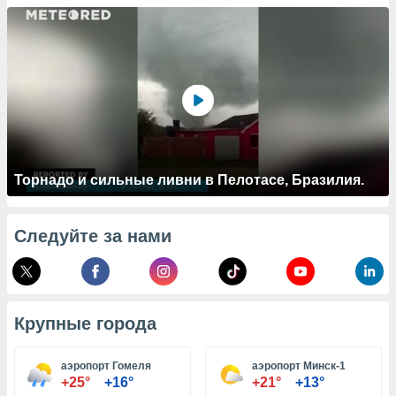
 и
ть действия
я на веб-
же
пределенный
обы
вам рекламу
зированный
го основе.
айти
ьную
Торнадо и сильные ливни в Пелотасе, Бразилия.
 в нашей
йлов cookie
ремя
Следуйте за нами
гласие,
опку
спользования
 cookie
нную в
Крупные города
и нашего
аэропорт Гомеля
аэропорт Минск-1
ОГО ВЫ
+25°
+16°
+21°
+13°