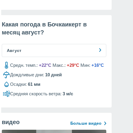
Какая погода в Бочкаикерт в
месяц
август
?
Август
Средн. темп.:
+22°C
Макс.:
+29°C
Мин:
+16°C
Дождливые дни:
10
дней
Осадки:
61 мм
Средняя скорость ветра:
3 м/с
видео
Больше видео