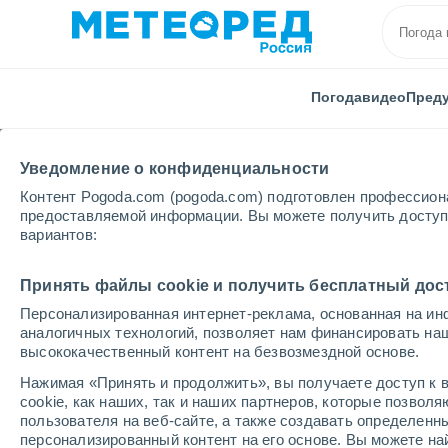
Погода
видео
Пред
Уведомление о конфиденциальности
Контент Pogoda.com (pogoda.com) подготовлен профессион
предоставляемой информации. Вы можете получить доступ 
вариантов:
Главная
Венгрия
Хайду-Бихар
Бочкаикерт
Принять файлы cookie и получить бесплатный дос
Персонализированная интернет-реклама, основанная на ин
Погода в Бочкаикерте
аналогичных технологий, позволяет нам финансировать на
высококачественный контент на безвозмездной основе.
17:28
суббота
Нажимая «Принять и продолжить», вы получаете доступ к в
cookie, как наших, так и наших партнеров, которые позвол
пользователя на веб-сайте, а также создавать определенн
Солнечно
персонализированный контент на его основе. Вы можете 