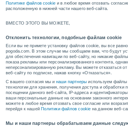
Политике файлов cookie
и в любое время отозвать согласи
+29°
расположенную в нижней части нашего веб-сайта.
ВМЕСТО ЭТОГО ВЫ МОЖЕТЕ,
Северны
По ощущениям +28°
6
-
13 м/с
Отклонить технологии, подобные файлам cookie
Если вы не примете установку файлов cookie, вы все рав
pogoda.com. В этом случае мы сообщаем вам, что будут у
Погода на 1 – 7 дней
Карта температур
Дождево
для обеспечения навигации по веб-сайту, но никакие файлы
показа рекламы или персонализированного контента, одна
неперсонализированную рекламу. Вы можете отказаться от 
веб-сайту по подписке, нажав кнопку «Отказаться».
завтра
понедельник
cегодня
С вашего согласия мы и
наши партнеры
используем файлы 
9 Авг.
10 Авг.
8 Авг.
технологии для хранения, получения доступа и обработки
посещении данного веб-сайта, IP-адреса и идентификатор
ваши персональные данные на основании законного интерес
можете в любое время отозвать свое согласие или возрази
перейдя к нашей
Политики файлов cookie
на данном веб-са
+30°
/
+17°
+33°
/
+16°
+
+30°
/
+18°
Мы и наши партнеры обрабатываем данные следу