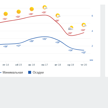
8
+35°
+35°
6
+33°
+31°
+30°
+24°
4
+22°
+21°
+20°
+19°
+17°
2
+16°
+14°
+12°
мм
пт
14
сб
15
вс
16
пн
17
вт
18
ср
19
чт
20
Минимальная
Oсадки