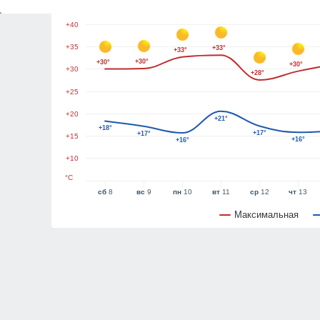
+45
+40
+35
+33°
+33°
+30°
+30°
+30°
+30
+28°
+25
+20
+21°
+18°
+17°
+17°
+15
+16°
+16°
+10
°C
сб
8
вс
9
пн
10
вт
11
ср
12
чт
13
Максимальная