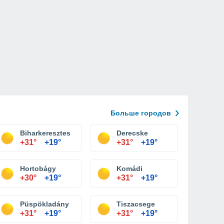
Больше городов
Biharkeresztes
Derecske
+31°
+19°
+31°
+19°
Hortobágy
Komádi
+30°
+19°
+31°
+19°
Püspökladány
Tiszacsege
+31°
+19°
+31°
+19°