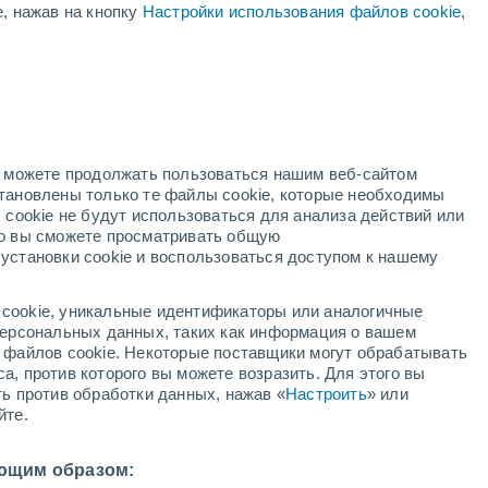
е, нажав на кнопку
Настройки использования файлов cookie
,
й
но можете продолжать пользоваться нашим веб-сайтом
становлены только те файлы cookie, которые необходимы
й радар
Метеоспутники
Модели
 cookie не будут использоваться для анализа действий или
ко вы сможете просматривать общую
установки cookie и воспользоваться доступом к нашему
вторник
среда
четверг
пятница
cookie, уникальные идентификаторы или аналогичные
11 Авг.
12 Авг.
13 Авг.
14 Авг.
 персональных данных, таких как информация о вашем
ы файлов cookie. Некоторые поставщики могут обрабатывать
а, против которого вы можете возразить. Для этого вы
ть против обработки данных, нажав «
Настроить
» или
йте.
33°
/
+21°
+28°
/
+17°
+30°
/
+16°
+31°
/
+16°
ющим образом: