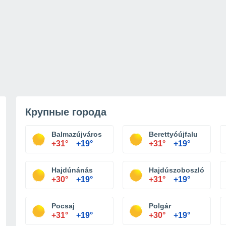
Крупные города
Balmazújváros
Berettyóújfalu
+31°
+19°
+31°
+19°
Hajdúnánás
Hajdúszoboszló
+30°
+19°
+31°
+19°
Pocsaj
Polgár
+31°
+19°
+30°
+19°