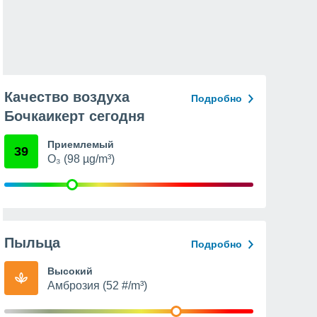
Качество воздуха
Подробно
Бочкаикерт сегодня
Приемлемый
39
O₃ (98 µg/m³)
Пыльца
Подробно
Высокий
Амброзия (52 #/m³)