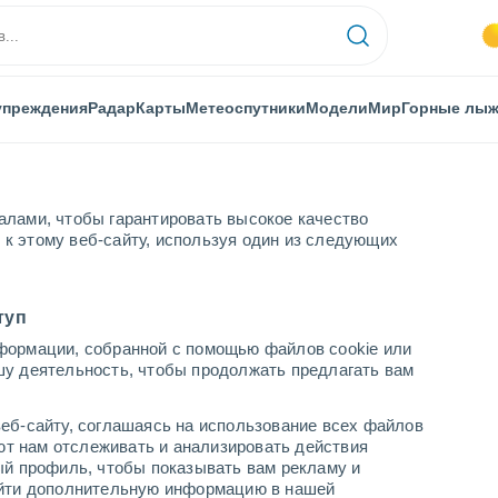
упреждения
Радар
Карты
Метеоспутники
Модели
Мир
Горные лы
алами, чтобы гарантировать высокое качество
к этому веб-сайту, используя один из следующих
туп
формации, собранной с помощью файлов cookie или
шу деятельность, чтобы продолжать предлагать вам
...
еб-сайту, соглашаясь на использование всех файлов
яют нам отслеживать и анализировать действия
По часам
ый профиль, чтобы показывать вам рекламу и
В ближайшие часы безоблачно
найти дополнительную информацию в нашей