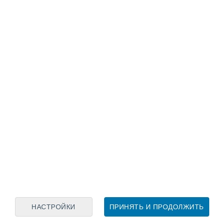
Лунный календарь
пн
вт
ср
чт
пт
сб
вс
8
9
10
11
12
13
14
15
16
17
18
19
20
21
НАСТРОЙКИ
ПРИНЯТЬ И ПРОДОЛЖИТЬ