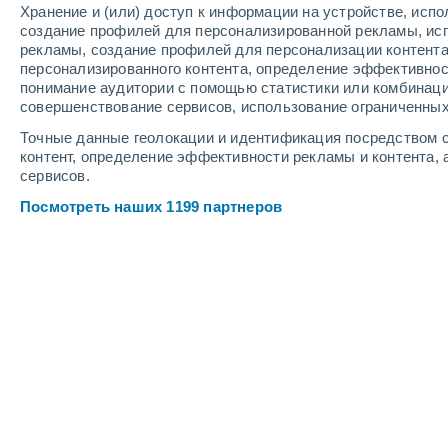
Хранение и (или) доступ к информации на устройстве, исп
4
-
9
м/с
2
-
5
м/с
6
-
13
м/с
создание профилей для персонализированной рекламы, ис
рекламы, создание профилей для персонализации контент
персонализированного контента, определение эффективнос
Погода в Бочкаикерте cегодня
, 8 а
понимание аудитории с помощью статистики или комбинаци
совершенствование сервисов, использование ограниченных
Солнечно
+29°
17:00
Точные данные геолокации и идентификация посредством с
Ощущаемая т.
+28
контент, определение эффективности рекламы и контента, 
сервисов.
Солнечно
+28°
18:00
Посмотреть наших 1199 партнеров
Ощущаемая т.
+27
Солнечно
+27°
19:00
Ощущаемая т.
+26
Солнечно
+25°
20:00
Ощущаемая т.
+26
Ясное небо
+24°
21:00
Ощущаемая т.
+25