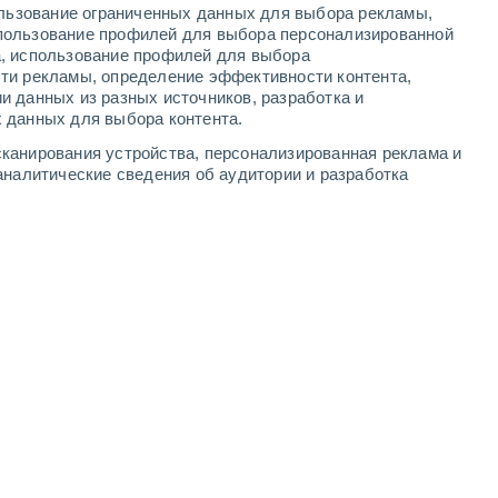
ользование ограниченных данных для выбора рекламы,
6
-
12
м/с
6
-
13
м/с
5
-
10
м/с
4
-
11
м/с
пользование профилей для выбора персонализированной
а, использование профилей для выбора
ти рекламы, определение эффективности контента,
вгуста
и данных из разных источников, разработка и
 данных для выбора контента.
Северный
2 Низкий
канирования устройства, персонализированная реклама и
°
6
-
13 м/с
FPS:
нет
аналитические сведения об аудитории и разработка
Северный
1 Низкий
°
6
-
12 м/с
FPS:
нет
Северный
0 Низкий
°
5
-
12 м/с
FPS:
нет
Северо-восточный
0 Низкий
°
5
-
10 м/с
FPS:
нет
Северо-восточный
0 Низкий
°
5
-
10 м/с
FPS:
нет