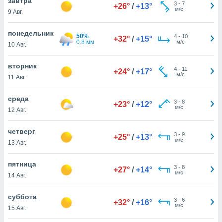
завтра
 и
3
-
7
+26°
/
+13°
м/с
9 Авг.
ть действия
я на веб-
же
понедельник
50%
4
-
10
+32°
/
+15°
пределенный
0.8 мм
м/с
10 Авг.
обы
вам рекламу
вторник
зированный
4
-
11
+24°
/
+17°
м/с
11 Авг.
го основе.
айти
ьную
среда
3
-
8
+23°
/
+12°
 в нашей
м/с
12 Авг.
йлов cookie
ремя
четверг
3
-
9
гласие,
+25°
/
+13°
м/с
13 Авг.
опку
спользования
 cookie
пятница
3
-
8
+27°
/
+14°
нную в
м/с
14 Авг.
и нашего
суббота
3
-
6
+32°
/
+16°
м/с
15 Авг.
ОГО ВЫ