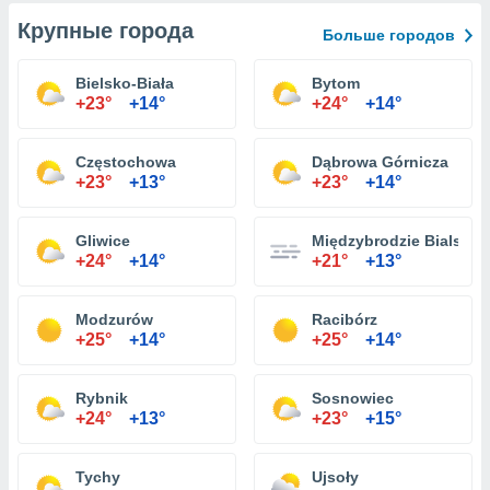
Крупные города
Больше городов
Bielsko-Biała
Bytom
+23°
+14°
+24°
+14°
Częstochowa
Dąbrowa Górnicza
+23°
+13°
+23°
+14°
Gliwice
Międzybrodzie Bialskie
+24°
+14°
+21°
+13°
Modzurów
Racibórz
+25°
+14°
+25°
+14°
Rybnik
Sosnowiec
+24°
+13°
+23°
+15°
Tychy
Ujsoły