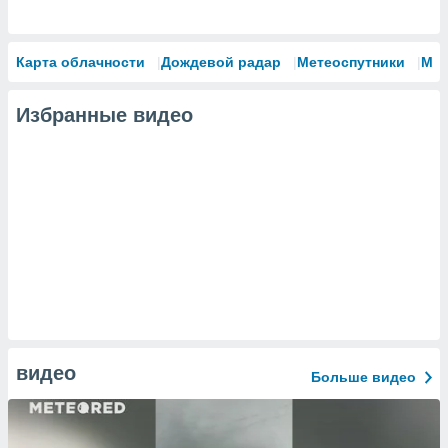
Карта облачности
Дождевой радар
Метеоспутники
Мо
Избранные видео
видео
Больше видео