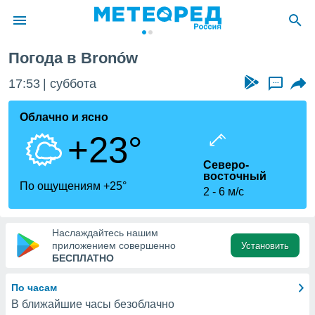
Погода в Bronów
ие о
циальности
17:53
суббота
...
oda.com
)
Облачно и ясно
+23°
алами,
тировать
Северо-
ество
восточный
яемой
По ощущениям +25°
2
6 м/с
. Вы можете
ступ к этому
используя
едующих
Наслаждайтесь нашим
приложением совершенно
Установить
БЕСПЛАТНО
файлы
олучить
По часам
й доступ
В ближайшие часы безоблачно