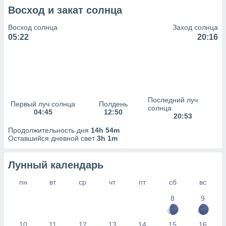
сервисов.
Восход и закат солнца
 наших 1199
неров
Восход солнца
Заход солнца
05:22
20:16
Последний луч
Первый луч солнца
Полдень
солнца
04:45
12:50
20:53
Продолжительность дня
14h 54m
Оставшийся дневной свет
3h 1m
Лунный календарь
пн
вт
ср
чт
пт
сб
вс
8
9
10
11
12
13
14
15
16