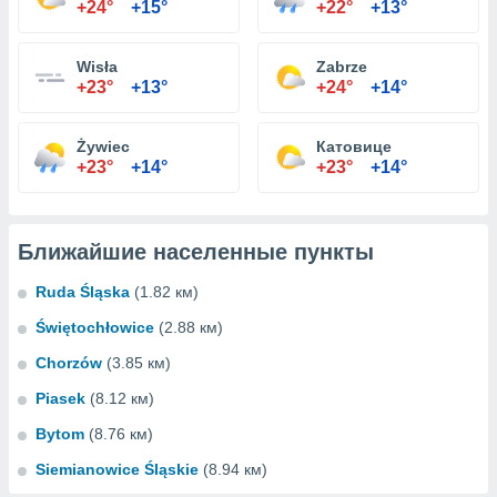
+24°
+15°
+22°
+13°
Wisła
Zabrze
+23°
+13°
+24°
+14°
Żywiec
Катовице
+23°
+14°
+23°
+14°
Ближайшие населенные пункты
Ruda Śląska
(1.82 км)
Świętochłowice
(2.88 км)
Chorzów
(3.85 км)
Piasek
(8.12 км)
Bytom
(8.76 км)
Siemianowice Śląskie
(8.94 км)