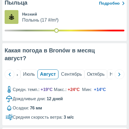
с помощью
Пыльца
Подробно
или
данных из
Низкий
чников,
Полынь (17 #/m³)
и
вование
ие
х данных
Какая погода в Bronów в месяц
контента.
август
?
ные
и
ция
й
Июнь
Июль
Август
Сентябрь
Октябрь
Ноябрь
м
я
Средн. темп.:
+19°C
Макс.:
+24°C
Мин:
+14°C
рованная
нтент,
Дождливые дни:
12
дней
е
Осадки:
76 мм
сти рекламы
Средняя скорость ветра:
3 м/с
ие сведения
и и