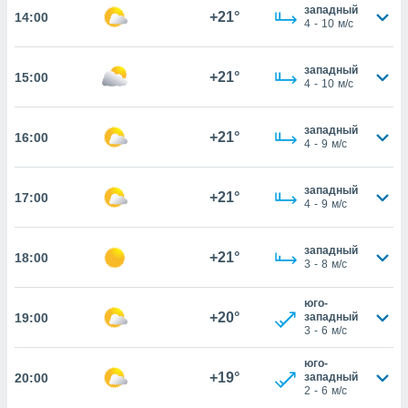
 собранной
западный
+21°
14:00
файлов
4
-
10
м/с
аналогичных
 позволяет
ПРИНЯТЬ
западный
ировать
+21°
15:00
И
4
-
10
м/с
ьность,
ПРОДОЛЖИТЬ
олжать
вам
западный
+21°
16:00
ственный
НАСТРОЙКИ
4
-
9
м/с
ой основе.
западный
+21°
17:00
4
-
9
м/с
ринять и
, вы
оступ к веб-
западный
+21°
18:00
ашаясь на
3
-
8
м/с
ие всех
ie, как
юго-
и наших
+20°
19:00
западный
которые
3
-
6
м/с
нам
 и
юго-
+19°
20:00
западный
ть действия
2
-
6
м/с
я на веб-