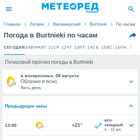
ие о
циальности
Главная
Латвия
Валмиерский
Burtnieki
По часам
oda.com
)
Погода в Burtnieki по часам
алами,
CЕГОДНЯ
ЗАВТРА
ВТ. 11
СР. 12
ЧТ. 13
ПТ. 14
СБ. 15
ВС. 16
ПН. 17
ВТ
тировать
ество
яемой
Почасовой прогноз погоды в Burtnieki
. Вы можете
ступ к этому
в воскресенье, 09 августа
используя
Облачно и ясно
едующих
Весь день
файлы
Предыдущие часы
олучить
й доступ
юго-
ированная
+21°
13:00
западный
клама,
4
-
10
м/с
на