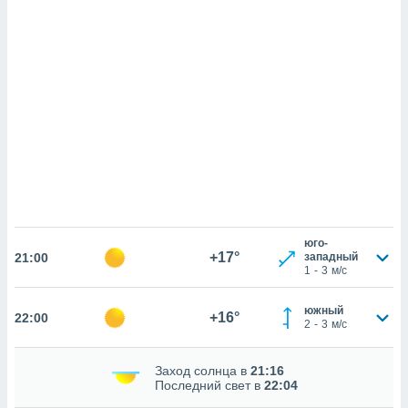
же
пределенный
обы
вам рекламу
зированный
го основе.
айти
ьную
 в нашей
йлов cookie
ремя
гласие,
опку
спользования
юго-
 cookie
+17°
21:00
западный
нную в
1
-
3
м/с
и нашего
южный
+16°
22:00
2
-
3
м/с
ОГО ВЫ
Заход солнца в
21:16
Последний свет в
22:04
и,