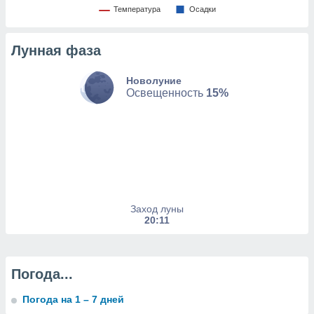
изированную
Температура
Oсадки
 можете
от установки
Лунная фаза
ться
нашему веб-
Новолуние
дписке,
Освещенность
15%
у
».
гласия мы и
ры
 файлы
кальные
торы или
 технологии
Заход луны
я,
20:11
оступа и
ерсональных
их как
 о вашем
Погода...
анного веб-
реса и
Погода на 1 – 7 дней
торы файлов