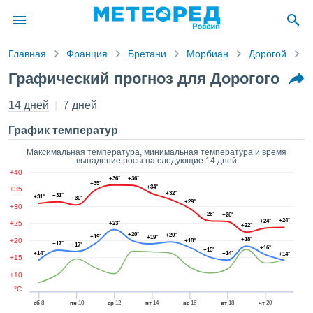
Главная
Франция
Бретани
Морбиан
Дорогой
Г
ление о
Графический прогноз для Дорогого
циальности
Pogoda.com
14 дней
7 дней
a.com)
товлен
График температур
ионалами,
антировать
Максимальная температура, минимальная температура и время
выпадение росы на следующие 14 дней
 качество
+40
авляемой
+36°
+36°
+35°
+34°
+35
. Вы можете
+32°
+31°
+31°
+30°
+29°
ступ к этому
+30
+26°
+26°
 используя
+24°
+24°
+25
+23°
+22°
следующих
+20°
+20°
+19°
+19°
+18°
+20
+18°
нтов:
+17°
+17°
+16°
+15°
+14°
+14°
+14°
+15
ь файлы
+10
 получить
°C
ый доступ
сб
8
пн
10
ср
12
пт
14
вс
16
вт
18
чт
20