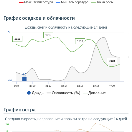
зированная
Макс. температура
Мин. температура
Точка росы
-реклама,
нная на
График осадков и облачности
, собранной
ью файлов
Дождь, снег и облачность на следующие 14 дней
аналогичных
1
5
, позволяет
1019
ПРИНЯТЬ
1017
нсировать
1016
И
тельность,
ПРОДОЛЖИТЬ
родолжать
5
ать вам
1008
чественный
НАСТРОЙКИ
нт на
ной основе.
0.5
мм
«Принять и
сб
8
пн
10
ср
12
пт
14
вс
16
вт
18
чт
20
ить», вы
Дождь
Облачность (%)
Давление
оступ к веб-
лашаясь на
вание всех
График ветра
ookie, как
ак и наших
Средняя скорость, направление и порывы ветра на следующие 14 дней
в, которые
14
яют нам
11