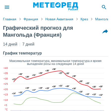
Главная
Франция
Новая Аквитания
Крез
Мангольд
ление о
Графический прогноз для
циальности
Мангольда (Франция)
Pogoda.com
a.com)
14 дней
7 дней
товлен
ионалами,
График температур
антировать
 качество
Максимальная температура, минимальная температура и время
авляемой
выпадение росы на следующие 14 дней
. Вы можете
+40
+36°
+35°
ступ к этому
+35
+33°
+37°
+33°
+32°
+31°
+30°
 используя
+29°
+30
+27°
следующих
+25°
+23°
+25
нтов:
+21°
+20°
+20°
+20°
+20°
+19°
+19°
+19°
+18°
+20
+17°
+15°
+15°
+14°
+15
+13°
+13°
+12°
ь файлы
+10
 получить
ый доступ
+5
°C