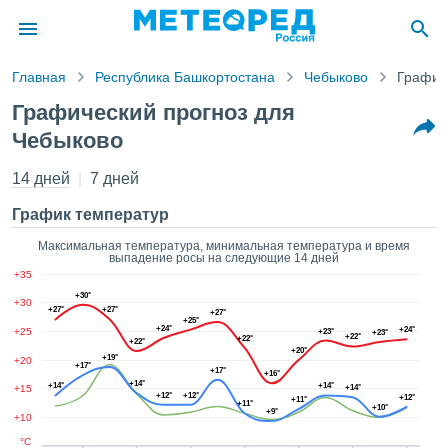
Главная
Республика Башкортостана
Чебыково
График
ление о
Графический прогноз для
циальности
Чебыково
Pogoda.com
a.com)
14 дней
7 дней
товлен
ионалами,
График температур
антировать
 качество
Максимальная температура, минимальная температура и время
авляемой
выпадение росы на следующие 14 дней
. Вы можете
+35
ступ к этому
+30°
+30
 используя
+27°
+27°
+27°
+25°
следующих
+24°
+24°
+25
+23°
+23°
+22°
+22°
+22°
нтов:
+20°
+19°
+20
+17°
+17°
+16°
+14°
ь файлы
+14°
+14°
+15
+14°
+12°
+12°
+12°
+11°
+11°
 получить
+10°
+9°
+10
ый доступ
°C