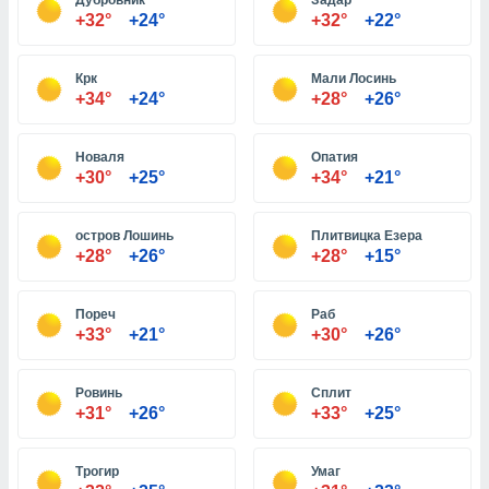
Дубровник
Задар
+32°
+24°
+32°
+22°
и,
Крк
Мали Лосинь
 файлам
+34°
+24°
+28°
+26°
примете
айлов
Новаля
Опатия
се равно
+30°
+25°
+34°
+21°
должать
ся нашим
pogoda.com.
остров Лошинь
Плитвицка Езера
ае мы
+28°
+26°
+28°
+15°
м, что
овлены
Пореч
Раб
айлы cookie,
+33°
+21°
+30°
+26°
обходимы
ения
 веб-сайту,
Ровинь
Сплит
файлы cookie
+31°
+26°
+33°
+25°
пользоваться
 действий
рекламы или
Трогир
Умаг
рованного