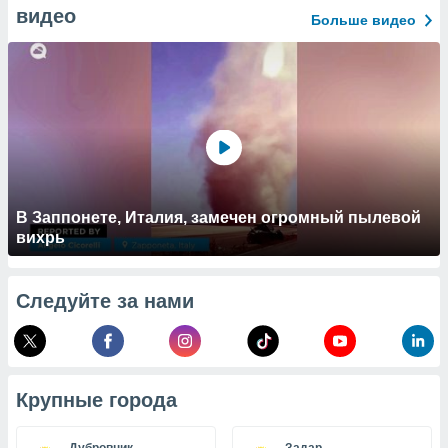
 и
видео
Больше видео
ть действия
я на веб-
же
пределенный
обы
вам рекламу
зированный
го основе.
айти
ьную
 в нашей
В Заппонете, Италия, замечен огромный пылевой
йлов cookie
вихрь
ремя
гласие,
опку
Следуйте за нами
спользования
 cookie
нную в
и нашего
Крупные города
ОГО ВЫ