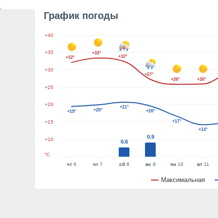
График погоды
+40
+35
+33°
+32°
+32°
+30
+27°
+26°
+26°
+25
+20
+21°
+20°
+20°
+19°
+17°
+15
+14°
0.9
+10
0.6
°C
чт
6
пт
7
сб
8
вс
9
пн
10
вт
11
Максимальная