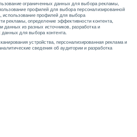
ользование ограниченных данных для выбора рекламы,
-
9
м/с
6
-
12
м/с
3
-
7
м/с
4
-
10
м/с
пользование профилей для выбора персонализированной
а, использование профилей для выбора
ти рекламы, определение эффективности контента,
уста
и данных из разных источников, разработка и
 данных для выбора контента.
восточный
0 Низкий
канирования устройства, персонализированная реклама и
1°
2
-
2 м/с
FPS:
нет
аналитические сведения об аудитории и разработка
юго-восточный
1 Низкий
3°
1
-
3 м/с
FPS:
нет
восточный
2 Низкий
6°
1
-
3 м/с
FPS:
нет
восточный
3 Средний
8°
1
-
3 м/с
FPS:
6-10
юго-восточный
6 Высокий
0°
1
-
4 м/с
FPS:
15-25