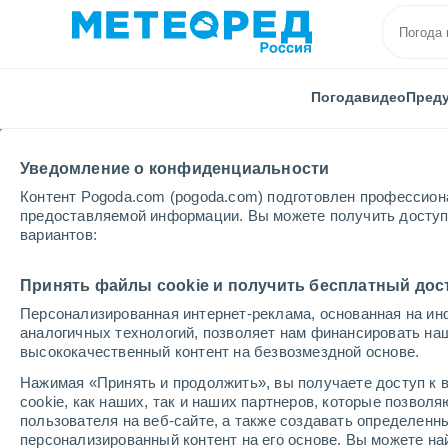
Погода
видео
Пред
Уведомление о конфиденциальности
Контент Pogoda.com (pogoda.com) подготовлен профессион
предоставляемой информации. Вы можете получить доступ 
вариантов:
Главная
Белгородская области
Дегтярное
Принять файлы cookie и получить бесплатный дос
Персонализированная интернет-реклама, основанная на ин
Погода в Дегтярном
аналогичных технологий, позволяет нам финансировать на
высококачественный контент на безвозмездной основе.
06:05
четверг
Нажимая «Принять и продолжить», вы получаете доступ к в
cookie, как наших, так и наших партнеров, которые позвол
пользователя на веб-сайте, а также создавать определенн
Солнечно
персонализированный контент на его основе. Вы можете 