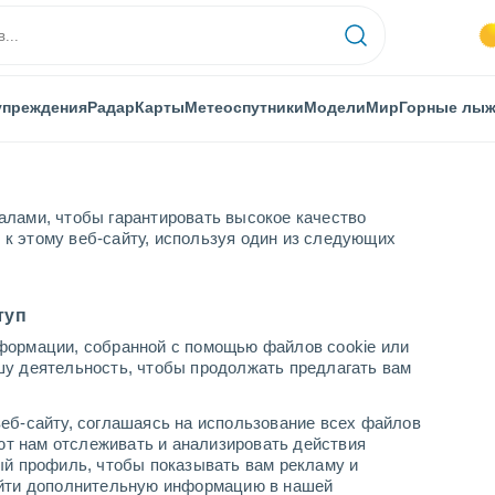
упреждения
Радар
Карты
Метеоспутники
Модели
Мир
Горные лы
алами, чтобы гарантировать высокое качество
к этому веб-сайту, используя один из следующих
туп
формации, собранной с помощью файлов cookie или
шу деятельность, чтобы продолжать предлагать вам
...
еб-сайту, соглашаясь на использование всех файлов
яют нам отслеживать и анализировать действия
По часам
ый профиль, чтобы показывать вам рекламу и
В ближайшие часы безоблачно
найти дополнительную информацию в нашей