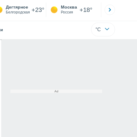
Дегтярное
Москва
Санкт-
+23°
+18°
Белгородская
Россия
Са
°C
жи