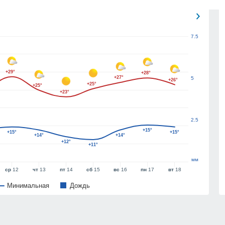
7.5
+29°
+28°
+27°
5
+26°
+25°
+25°
+23°
2.5
+15°
+15°
+15°
+14°
+14°
+12°
+11°
мм
ср
12
чт
13
пт
14
сб
15
вс
16
пн
17
вт
18
Минимальная
Дождь