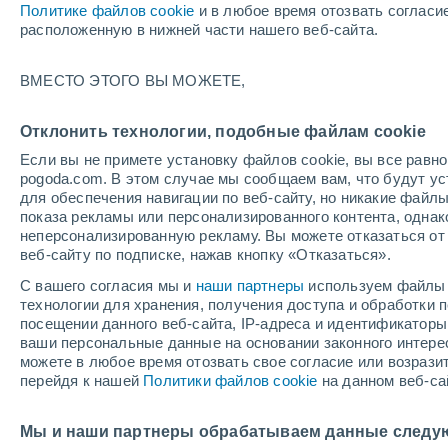
Политике файлов cookie
и в любое время отозвать согласи
+21°
расположенную в нижней части нашего веб-сайта.
ВМЕСТО ЭТОГО ВЫ МОЖЕТЕ,
восточн
По ощущениям +21°
2
-
2 м/с
Отклонить технологии, подобные файлам cookie
Если вы не примете установку файлов cookie, вы все рав
pogoda.com. В этом случае мы сообщаем вам, что будут у
Погода на 1 – 7 дней
Карта температур
Дождево
для обеспечения навигации по веб-сайту, но никакие файлы
показа рекламы или персонализированного контента, одна
неперсонализированную рекламу. Вы можете отказаться от 
веб-сайту по подписке, нажав кнопку «Отказаться».
завтра
суббота
вос
cегодня
С вашего согласия мы и
наши партнеры
используем файлы 
7 Авг.
8 Авг.
6 Авг.
технологии для хранения, получения доступа и обработки
посещении данного веб-сайта, IP-адреса и идентификатор
ваши персональные данные на основании законного интерес
можете в любое время отозвать свое согласие или возрази
70%
перейдя к нашей
Политики файлов cookie
на данном веб-са
0.6 мм
+33°
/
+20°
+32°
/
+21°
+2
+32°
/
+19°
Мы и наши партнеры обрабатываем данные следу