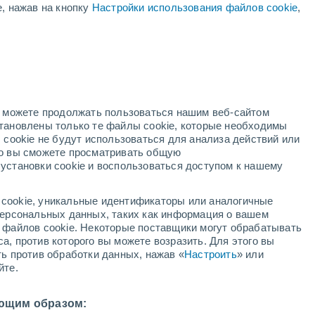
е, нажав на кнопку
Настройки использования файлов cookie
,
ый
но можете продолжать пользоваться нашим веб-сайтом
становлены только те файлы cookie, которые необходимы
й радар
Метеоспутники
Модели
 cookie не будут использоваться для анализа действий или
ко вы сможете просматривать общую
установки cookie и воспользоваться доступом к нашему
кресенье
понедельник
вторник
среда
cookie, уникальные идентификаторы или аналогичные
9 Авг.
10 Авг.
11 Авг.
12 Авг.
 персональных данных, таких как информация о вашем
ы файлов cookie. Некоторые поставщики могут обрабатывать
а, против которого вы можете возразить. Для этого вы
ть против обработки данных, нажав «
Настроить
» или
60%
йте.
0.9 мм
7°
/
+20°
+26°
/
+17°
+26°
/
+14°
+29°
/
+15°
ющим образом: