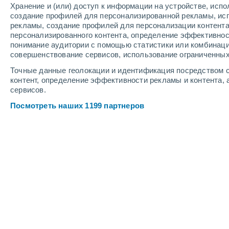
Хранение и (или) доступ к информации на устройстве, исп
3
-
5
м/с
4
-
7
м/с
5
2
-
5
м/с
создание профилей для персонализированной рекламы, ис
рекламы, создание профилей для персонализации контент
персонализированного контента, определение эффективнос
Погода в Дегтярном cегодня
, 6 авг
понимание аудитории с помощью статистики или комбинаци
совершенствование сервисов, использование ограниченных
Солнечно
+21°
06:00
Точные данные геолокации и идентификация посредством с
Ощущаемая т.
+2
контент, определение эффективности рекламы и контента, 
сервисов.
Солнечно
+23°
07:00
Посмотреть наших 1199 партнеров
Ощущаемая т.
+2
Солнечно
+25°
08:00
Ощущаемая т.
+2
Солнечно
+27°
09:00
Ощущаемая т.
+2
Солнечно
+30°
11:00
Ощущаемая т.
+3