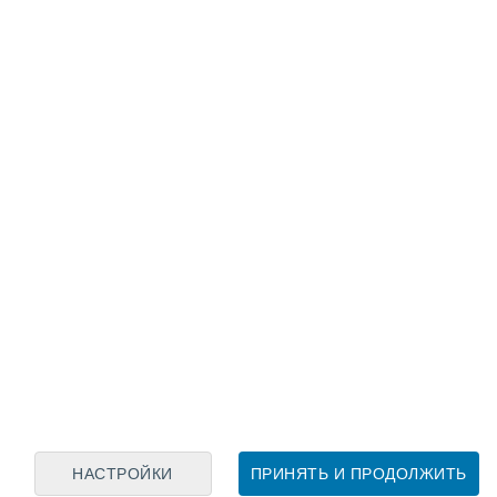
Лунный календарь
пн
вт
ср
чт
пт
сб
вс
6
7
8
9
10
11
12
13
14
15
16
17
18
19
НАСТРОЙКИ
ПРИНЯТЬ И ПРОДОЛЖИТЬ