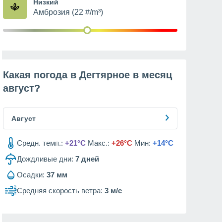
Низкий
Амброзия (22 #/m³)
Какая погода в Дегтярное в месяц
август
?
Август
Средн. темп.:
+21°C
Макс.:
+26°C
Мин:
+14°C
Дождливые дни:
7
дней
Осадки:
37 мм
Средняя скорость ветра:
3 м/с