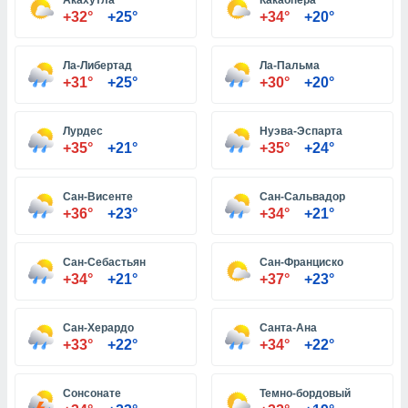
Акахутла
Какаопера
+32°
+25°
+34°
+20°
и,
Ла-Либертад
Ла-Пальма
 файлам
+31°
+25°
+30°
+20°
примете
айлов
Лурдес
Нуэва-Эспарта
се равно
+35°
+21°
+35°
+24°
должать
ся нашим
pogoda.com.
Сан-Висенте
Сан-Сальвадор
ае мы
+36°
+23°
+34°
+21°
м, что
овлены
Сан-Себастьян
Сан-Франциско
айлы cookie,
+34°
+21°
+37°
+23°
обходимы
ения
 веб-сайту,
Сан-Херардо
Санта-Ана
файлы cookie
+33°
+22°
+34°
+22°
пользоваться
 действий
рекламы или
Сонсонате
Темно-бордовый
рованного