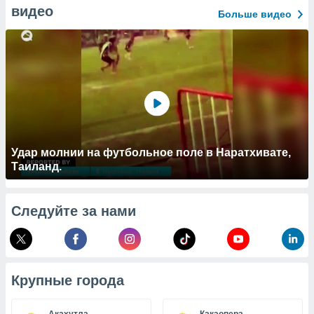
 и
видео
Больше видео
ть действия
я на веб-
же
пределенный
обы
вам рекламу
зированный
го основе.
айти
ьную
 в нашей
Удар молнии на футбольное поле в Наратхивате,
йлов cookie
Таиланд.
ремя
гласие,
опку
Следуйте за нами
спользования
 cookie
нную в
и нашего
Крупные города
ОГО ВЫ