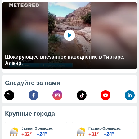
 и
ть действия
я на веб-
же
пределенный
обы
вам рекламу
зированный
го основе.
айти
Шокирующее внезапное наводнение в Тиргаре,
ьную
Алжир.
 в нашей
йлов cookie
ремя
Следуйте за нами
гласие,
опку
спользования
 cookie
нную в
Крупные города
и нашего
Jaspar Эрнандес
Гаспар-Эрнандес
ОГО ВЫ
+32°
+24°
+31°
+24°