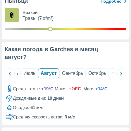
Пыльца
с помощью
Подробно
или
данных из
Низкий
чников,
Травы (7 #/m³)
и
вование
ие
х данных
Какая погода в Garches в месяц
контента.
август
?
ные
и
ция
й
Июнь
Июль
Август
Сентябрь
Октябрь
Ноябрь
м
я
Средн. темп.:
+19°C
Макс.:
+24°C
Мин:
+14°C
рованная
Дождливые дни:
10
дней
нтент,
е
Осадки:
61 мм
сти рекламы
Средняя скорость ветра:
3 м/с
ие сведения
и и