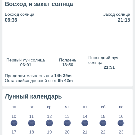
сервисов.
Восход и закат солнца
 наших 1199
Восход солнца
Заход солнца
неров
06:36
21:15
Последний луч
Первый луч солнца
Полдень
солнца
06:01
13:56
21:51
Продолжительность дня
14h 39m
Оставшийся дневной свет
8h 42m
Лунный календарь
пн
вт
ср
чт
пт
сб
вс
10
11
12
13
14
15
16
17
18
19
20
21
22
23