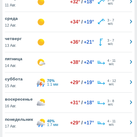
+32°
/
+18°
 и
м/с
11 Авг.
ть действия
я на веб-
среда
же
3
-
7
+34°
/
+19°
м/с
пределенный
12 Авг.
обы
вам рекламу
четверг
3
-
7
+36°
/
+21°
зированный
м/с
13 Авг.
го основе.
айти
пятница
ьную
4
-
11
+38°
/
+24°
м/с
14 Авг.
 в нашей
йлов cookie
ремя
суббота
70%
4
-
12
+29°
/
+19°
гласие,
1.1 мм
м/с
15 Авг.
опку
спользования
воскресенье
 cookie
3
-
8
+31°
/
+18°
м/с
16 Авг.
нную в
и нашего
понедельник
40%
4
-
11
+29°
/
+17°
1.7 мм
м/с
17 Авг.
ОГО ВЫ