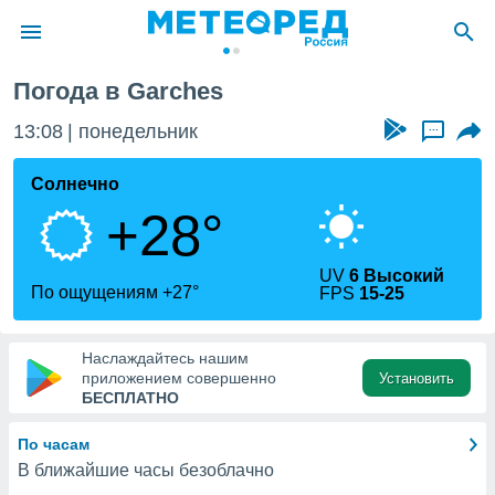
Погода в Garches
ие о
циальности
13:08
понедельник
...
oda.com
)
Солнечно
+28°
алами,
тировать
ество
UV
6 Высокий
яемой
По ощущениям +27°
FPS
15-25
. Вы можете
ступ к этому
используя
Наслаждайтесь нашим
едующих
приложением совершенно
Установить
БЕСПЛАТНО
файлы
По часам
олучить
В ближайшие часы безоблачно
й доступ