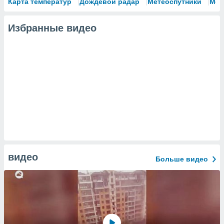
Карта температур
Дождевой радар
Метеоспутники
Мод
Избранные видео
видео
Больше видео