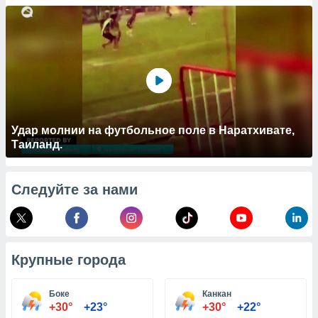
 и
ть действия
я на веб-
же
пределенный
обы
вам рекламу
зированный
го основе.
айти
Удар молнии на футбольное поле в Наратхивате,
ьную
Таиланд.
 в нашей
йлов cookie
ремя
Следуйте за нами
гласие,
опку
спользования
 cookie
нную в
Крупные города
и нашего
Боке
Канкан
ОГО ВЫ
+30°
+23°
+30°
+22°