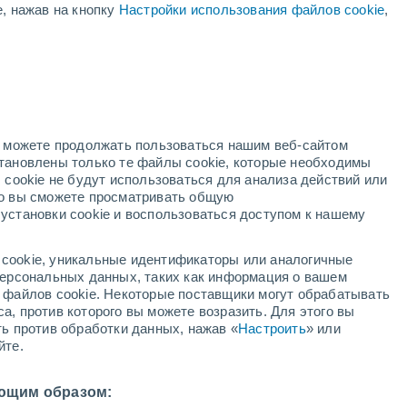
е, нажав на кнопку
Настройки использования файлов cookie
,
+31°
+25°
алавака
но можете продолжать пользоваться нашим веб-сайтом
становлены только те файлы cookie, которые необходимы
 cookie не будут использоваться для анализа действий или
ко вы сможете просматривать общую
установки cookie и воспользоваться доступом к нашему
+31°
+29°
+32°
+23°
+24°
+23°
Майяри
cookie, уникальные идентификаторы или аналогичные
Моа
 персональных данных, таких как информация о вашем
+31°
ы файлов cookie. Некоторые поставщики могут обрабатывать
+22°
Калабасас
а, против которого вы можете возразить. Для этого вы
ть против обработки данных, нажав «
Настроить
» или
йте.
ющим образом: