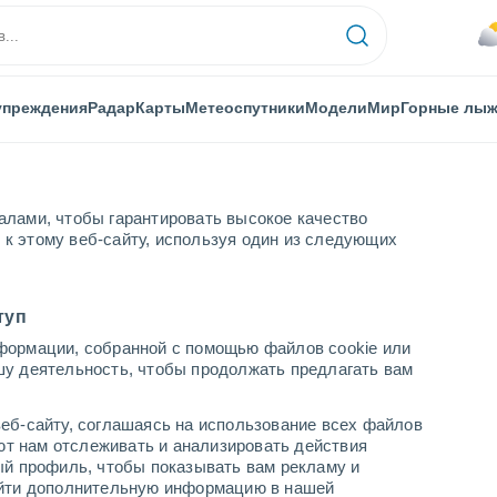
упреждения
Радар
Карты
Метеоспутники
Модели
Мир
Горные лы
алами, чтобы гарантировать высокое качество
к этому веб-сайту, используя один из следующих
туп
формации, собранной с помощью файлов cookie или
Ольгина
шу деятельность, чтобы продолжать предлагать вам
еб-сайту, соглашаясь на использование всех файлов
яют нам отслеживать и анализировать действия
ый профиль, чтобы показывать вам рекламу и
найти дополнительную информацию в нашей