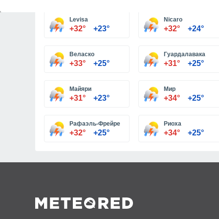
Levisa
Nicaro
+32°
+23°
+32°
+24°
Веласко
Гуардалавака
+33°
+25°
+31°
+25°
Майяри
Мир
+31°
+23°
+34°
+25°
Рафаэль-Фрейре
Риоха
+32°
+25°
+34°
+25°