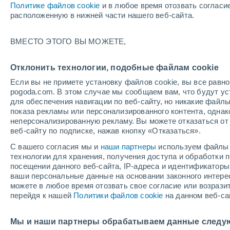
Политике файлов cookie
и в любое время отозвать согласи
расположенную в нижней части нашего веб-сайта.
ВМЕСТО ЭТОГО ВЫ МОЖЕТЕ,
Отклонить технологии, подобные файлам cookie
Гуард
Если вы не примете установку файлов cookie, вы все рав
pogoda.com. В этом случае мы сообщаем вам, что будут у
+34°
для обеспечения навигации по веб-сайту, но никакие файлы
+24°
показа рекламы или персонализированного контента, одна
+34°
Ольгин
+25°
неперсонализированную рекламу. Вы можете отказаться от 
Мир
веб-сайту по подписке, нажав кнопку «Отказаться».
С вашего согласия мы и
наши партнеры
используем файлы 
Куэто
технологии для хранения, получения доступа и обработки
посещении данного веб-сайта, IP-адреса и идентификатор
ваши персональные данные на основании законного интерес
можете в любое время отозвать свое согласие или возрази
перейдя к нашей
Политики файлов cookie
на данном веб-са
Мы и наши партнеры обрабатываем данные следу