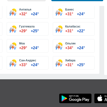
Больше городов
Антилья
Банес
+32°
+24°
+31°
+24°
Гуатемала
Калабасас
+29°
+25°
+31°
+22°
Моа
Ольгин
+29°
+24°
+34°
+24°
Сан-Андрес
Хибара
+33°
+24°
+31°
+25°