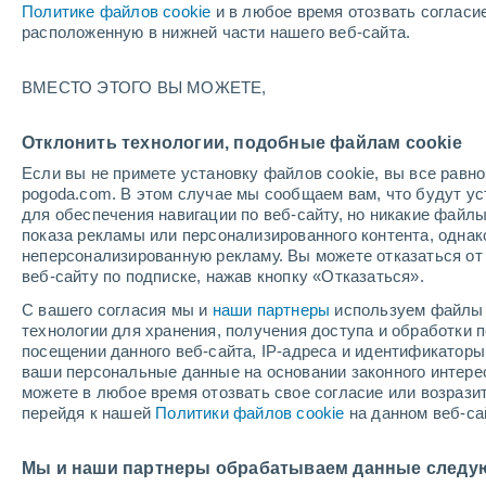
Политике файлов cookie
и в любое время отозвать согласи
расположенную в нижней части нашего веб-сайта.
ВМЕСТО ЭТОГО ВЫ МОЖЕТЕ,
Отклонить технологии, подобные файлам cookie
Если вы не примете установку файлов cookie, вы все рав
Роа
pogoda.com. В этом случае мы сообщаем вам, что будут у
для обеспечения навигации по веб-сайту, но никакие файлы
+33°
показа рекламы или персонализированного контента, одна
Ла-Сейба
+25°
неперсонализированную рекламу. Вы можете отказаться от 
Сан-Педро-
+33°
веб-сайту по подписке, нажав кнопку «Отказаться».
Сула
+20°
+32°
Йоро
+23°
С вашего согласия мы и
наши партнеры
используем файлы 
Санта-
технологии для хранения, получения доступа и обработки
Барбара
посещении данного веб-сайта, IP-адреса и идентификатор
Х
+23°
+14°
ваши персональные данные на основании законного интерес
+32°
Ла-
+19°
можете в любое время отозвать свое согласие или возрази
Эсперанса
Тегусигальпа
перейдя к нашей
Политики файлов cookie
на данном веб-са
+38°
Мы и наши партнеры обрабатываем данные следу
+27°