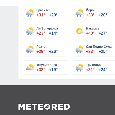
Грасияс
Йоро
+31°
+20°
+33°
+20°
Ла-Эсперанса
Накаоме
+23°
+14°
+40°
+27°
Роатан
Сан-Педро-Сула
+29°
+26°
+33°
+25°
Тегусигальпа
Трухильо
+32°
+19°
+31°
+24°