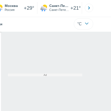
Москва
Санкт-Петербург
Якутск
+29°
+21°
Россия
Санкт-Петербург
Саха (Я
°C
жи