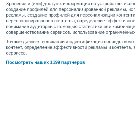
Чолутека
Хранение и (или) доступ к информации на устройстве, исп
создание профилей для персонализированной рекламы, ис
рекламы, создание профилей для персонализации контент
Департаменты Гондураса
персонализированного контента, определение эффективнос
понимание аудитории с помощью статистики или комбинаци
совершенствование сервисов, использование ограниченных
Точные данные геолокации и идентификация посредством с
контент, определение эффективности рекламы и контента, 
сервисов.
Посмотреть наших 1199 партнеров
Крупные города