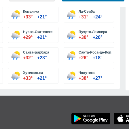
Комаягуа
Ла-Сейба
+33°
+21°
+31°
+24°
Нуэва-Окатепеке
Пуэрто-Лемпира
+29°
+21°
+30°
+26°
Санта-Барбара
Санта-Роса-де-Копан
+32°
+23°
+26°
+18°
Хутикальпа
Чолутека
+33°
+21°
+38°
+27°