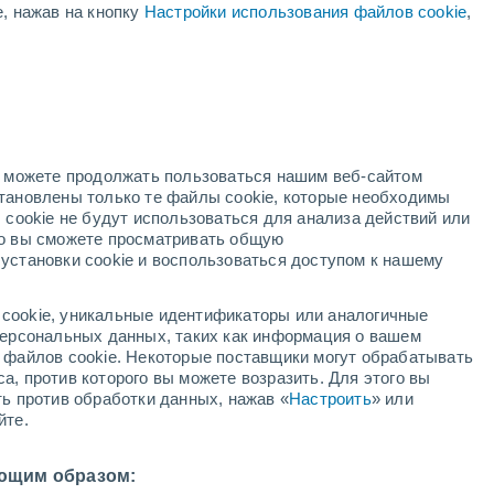
е, нажав на кнопку
Настройки использования файлов cookie
,
+29°
+26°
но можете продолжать пользоваться нашим веб-сайтом
тан
становлены только те файлы cookie, которые необходимы
+31°
 cookie не будут использоваться для анализа действий или
+24°
ко вы сможете просматривать общую
установки cookie и воспользоваться доступом к нашему
+29°
+30°
+21°
+26°
+31°
Нуэва-
+20°
Пуэрто-
Окатепеке
Лемпира
Дульсе-
cookie, уникальные идентификаторы или аналогичные
+33°
Номбре-де-
 персональных данных, таких как информация о вашем
+21°
Кульми
ы файлов cookie. Некоторые поставщики могут обрабатывать
утикальпа
а, против которого вы можете возразить. Для этого вы
ть против обработки данных, нажав «
Настроить
» или
йте.
ющим образом: