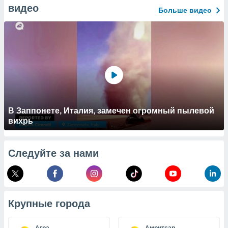
 и
видео
Больше видео
ть действия
я на веб-
же
пределенный
обы
вам рекламу
зированный
го основе.
айти
ьную
 в нашей
В Заппонете, Италия, замечен огромный пылевой
йлов cookie
вихрь
ремя
гласие,
опку
Следуйте за нами
спользования
 cookie
нную в
и нашего
Крупные города
ОГО ВЫ