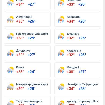
Агра
Амритсар
+34°
+27°
+33°
+26°
и,
Ахмадабад
Варанаси
 файлам
+33°
+26°
+34°
+26°
примете
айлов
Гоа аэропорт Даболим
Джайпур
се равно
+28°
+25°
+32°
+25°
должать
ся нашим
pogoda.com.
Джодхпур
Калькутта
ае мы
+33°
+27°
+32°
+26°
м, что
овлены
Коччи
Мадурай
айлы cookie,
+28°
+24°
+38°
+27°
обходимы
ения
 веб-сайту,
Международный аэропорт имени Чатрапати Шиваджи
Нью-Дели Сафдарджанг
файлы cookie
+30°
+26°
+34°
+25°
пользоваться
 действий
рекламы или
Тируванантапурам
Удайпур аэропорт Махаран
рованного