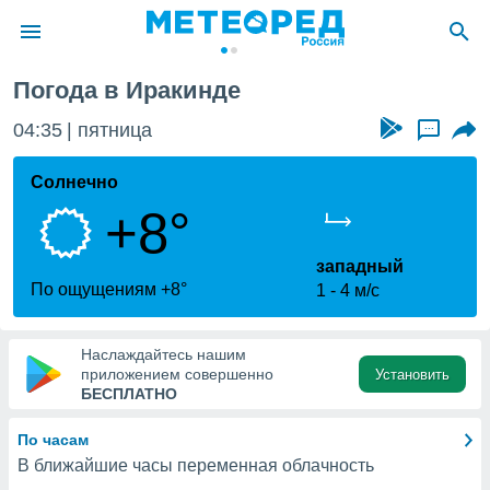
Погода в Иракинде
ие о
циальности
04:35
пятница
...
oda.com
)
Солнечно
+8°
алами,
тировать
ество
западный
яемой
По ощущениям +8°
1
4 м/с
. Вы можете
ступ к этому
используя
Наслаждайтесь нашим
едующих
приложением совершенно
Установить
БЕСПЛАТНО
файлы
По часам
олучить
В ближайшие часы переменная облачность
й доступ