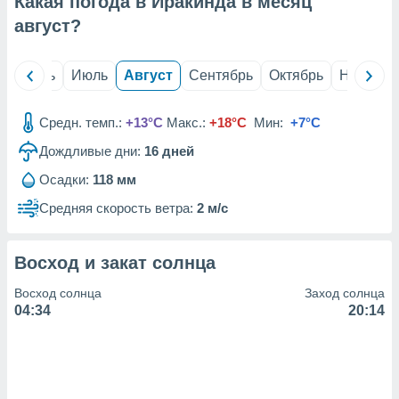
Какая погода в Иракинда в месяц
с помощью
или
август
?
данных из
чников,
и
й
Июнь
Июль
Август
Сентябрь
Октябрь
Ноябрь
вование
ие
Средн. темп.:
+13°C
Макс.:
+18°C
Мин:
+7°C
х данных
Дождливые дни:
16
дней
контента.
Осадки:
118 мм
ные
и
Средняя скорость ветра:
2 м/с
ция
м
я
Восход и закат солнца
рованная
Восход солнца
Заход солнца
нтент,
04:34
20:14
е
сти рекламы
ие сведения
и и