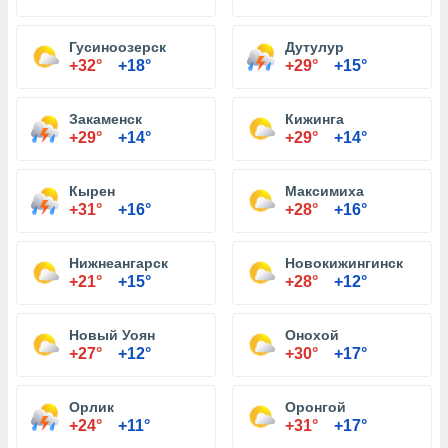
Гусиноозерск
Дутулур
+32°
+18°
+29°
+15°
Закаменск
Кижинга
+29°
+14°
+29°
+14°
Кырен
Максимиха
+31°
+16°
+28°
+16°
Нижнеангарск
Новокижингинск
+21°
+15°
+28°
+12°
Новый Уоян
Онохой
+27°
+12°
+30°
+17°
Орлик
Оронгой
+24°
+11°
+31°
+17°