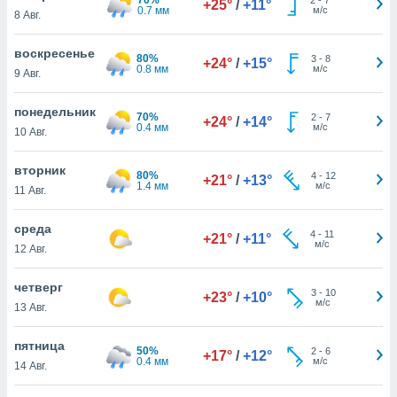
+25°
/
+11°
 и
0.7 мм
м/с
8 Авг.
ть действия
я на веб-
воскресенье
же
80%
3
-
8
+24°
/
+15°
0.8 мм
м/с
пределенный
9 Авг.
обы
вам рекламу
понедельник
70%
2
-
7
+24°
/
+14°
зированный
0.4 мм
м/с
10 Авг.
го основе.
айти
вторник
ьную
80%
4
-
12
+21°
/
+13°
1.4 мм
м/с
11 Авг.
 в нашей
йлов cookie
ремя
среда
4
-
11
+21°
/
+11°
гласие,
м/с
12 Авг.
опку
спользования
четверг
 cookie
3
-
10
+23°
/
+10°
м/с
13 Авг.
нную в
и нашего
пятница
50%
2
-
6
+17°
/
+12°
0.4 мм
м/с
14 Авг.
ОГО ВЫ