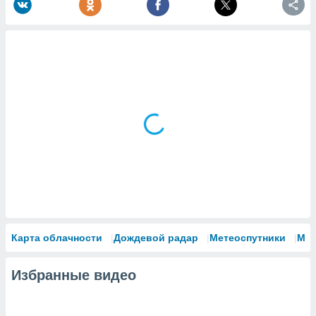
Карта облачности
Дождевой радар
Метеоспутники
Мо
Избранные видео