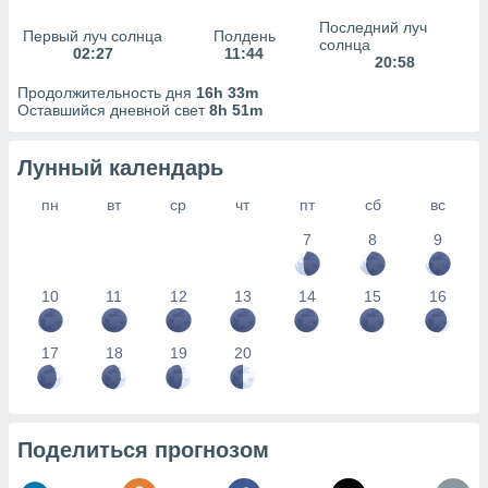
сервисов.
Последний луч
Первый луч солнца
Полдень
 наших 1199
солнца
02:27
11:44
неров
20:58
Продолжительность дня
16h 33m
Оставшийся дневной свет
8h 51m
Лунный календарь
пн
вт
ср
чт
пт
сб
вс
7
8
9
10
11
12
13
14
15
16
17
18
19
20
Поделиться прогнозом