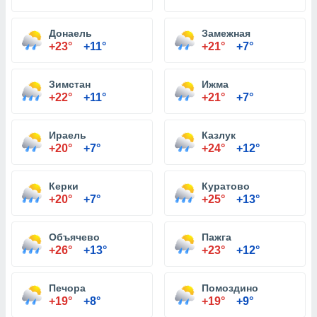
Донаель
Замежная
+23°
+11°
+21°
+7°
Зимстан
Ижма
+22°
+11°
+21°
+7°
Ираель
Казлук
+20°
+7°
+24°
+12°
Керки
Куратово
+20°
+7°
+25°
+13°
Объячево
Пажга
+26°
+13°
+23°
+12°
Печора
Помоздино
+19°
+8°
+19°
+9°