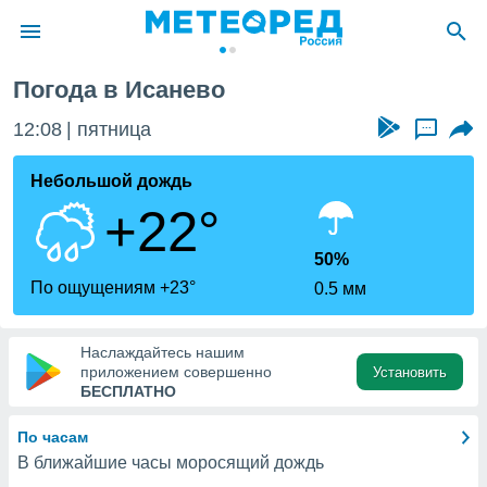
Погода в Исанево
ие о
циальности
12:08
пятница
...
oda.com
)
Небольшой дождь
+22°
алами,
тировать
ество
50%
яемой
По ощущениям +23°
0.5 мм
. Вы можете
ступ к этому
используя
Наслаждайтесь нашим
едующих
приложением совершенно
Установить
БЕСПЛАТНО
файлы
По часам
олучить
В ближайшие часы моросящий дождь
й доступ