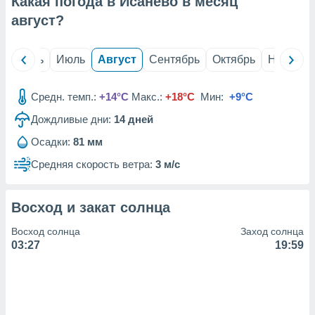
Какая погода в Исанево в месяц
с помощью
или
август
?
данных из
чников,
и
й
Июнь
Июль
Август
Сентябрь
Октябрь
Ноябрь
вование
ие
Средн. темп.:
+14°C
Макс.:
+18°C
Мин:
+9°C
х данных
Дождливые дни:
14
дней
контента.
Осадки:
81 мм
ные
и
Средняя скорость ветра:
3 м/с
ция
м
я
Восход и закат солнца
рованная
Восход солнца
Заход солнца
нтент,
03:27
19:59
е
сти рекламы
ие сведения
и и