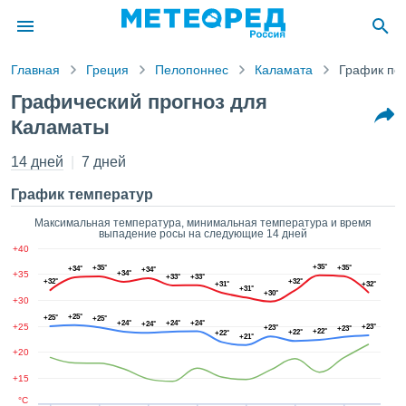
Главная
Греция
Пелопоннес
Каламата
График по
ление о
Графический прогноз для
циальности
Каламаты
Pogoda.com
a.com)
14 дней
7 дней
товлен
ионалами,
График температур
антировать
 качество
Максимальная температура, минимальная температура и время
авляемой
выпадение росы на следующие 14 дней
. Вы можете
+40
ступ к этому
+35°
+35°
+35°
+34°
+34°
+35
+34°
+33°
+33°
 используя
+32°
+32°
+31°
+32°
+31°
+30°
следующих
+30
нтов:
+25°
+25°
+25°
+24°
+24°
+24°
+24°
+25
+23°
+23°
+23°
+22°
+22°
+22°
+21°
ь файлы
+20
 получить
+15
ый доступ
°C