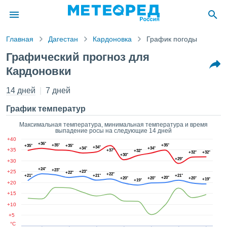
Главная
Дагестан
Кардоновка
График погоды
ление о
Графический прогноз для
циальности
Кардоновки
Pogoda.com
a.com)
14 дней
7 дней
товлен
ионалами,
График температур
антировать
 качество
Максимальная температура, минимальная температура и время
авляемой
выпадение росы на следующие 14 дней
. Вы можете
+40
+36°
+35°
+35°
+35°
+35°
ступ к этому
+34°
+34°
+34°
+35
+37°
+32°
+32°
+32°
+30°
 используя
+29°
+30
следующих
+24°
+23°
+25
+23°
+22°
+22°
нтов:
+21°
+21°
+21°
+20°
+20°
+20°
+20°
+19°
+19°
+20
+15
ь файлы
+10
 получить
ый доступ
+5
°C