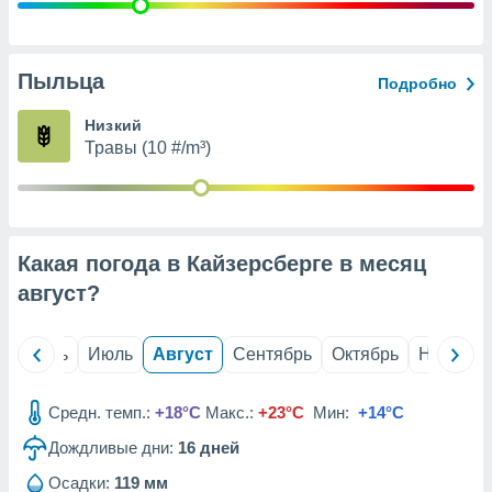
с помощью
или
данных из
чников,
Пыльца
Подробно
и
вование
Низкий
Травы (10 #/m³)
ие
х данных
контента.
ные
и
Какая погода в Кайзерсберге в месяц
ция
м
август
?
я
рованная
й
Июнь
Июль
Август
Сентябрь
Октябрь
Ноябрь
нтент,
е
сти рекламы
Средн. темп.:
+18°C
Макс.:
+23°C
Мин:
+14°C
Дождливые дни:
16
дней
ие сведения
и и
Осадки:
119 мм