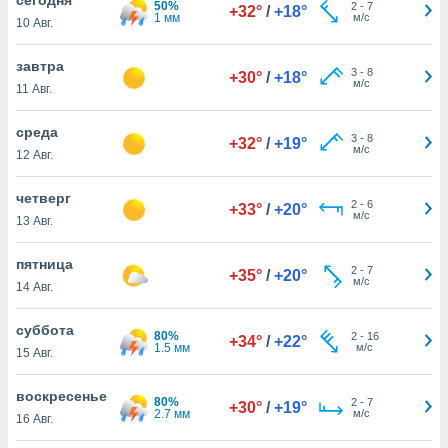
50%
 и
2
-
7
+32°
/
+18°
1 мм
м/с
10 Авг.
ть действия
я на веб-
же
завтра
3
-
8
+30°
/
+18°
пределенный
м/с
11 Авг.
обы
вам рекламу
среда
3
-
8
зированный
+32°
/
+19°
м/с
12 Авг.
го основе.
айти
ьную
четверг
2
-
6
+33°
/
+20°
 в нашей
м/с
13 Авг.
йлов cookie
ремя
пятница
2
-
7
гласие,
+35°
/
+20°
м/с
14 Авг.
опку
спользования
суббота
 cookie
80%
2
-
16
+34°
/
+22°
1.5 мм
м/с
нную в
15 Авг.
и нашего
воскресенье
80%
2
-
7
+30°
/
+19°
2.7 мм
м/с
16 Авг.
ОГО ВЫ