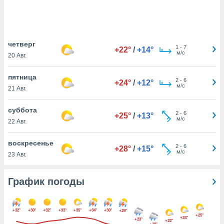
днако вы
сматривать
изированную
четверг
 можете
1
-
7
+22°
/
+14°
м/с
от установки
20 Авг.
ться
пятница
2
-
6
+24°
/
+12°
нашему веб-
м/с
21 Авг.
дписке,
у
суббота
».
2
-
6
+25°
/
+13°
м/с
22 Авг.
гласия мы и
ры
воскресенье
 файлы
2
-
6
+28°
/
+15°
м/с
23 Авг.
кальные
торы или
 технологии
График погоды
я,
оступа и
ерсональных
+32°
+30°
+32°
+33°
+35°
+34°
+30°
+29°
их как
+25°
+24°
+23°
 о вашем
+22°