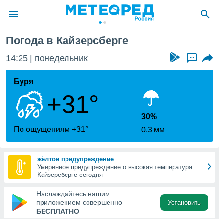
е
Погода в Кайзерсберге
ие о
циальности
14:25
понедельник
...
oda.com
)
Буря
+31°
алами,
тировать
ество
30%
яемой
По ощущениям +31°
0.3 мм
. Вы можете
ступ к этому
используя
жёлтое предупреждение
едующих
Умеренное предупреждение о высокая температура
Кайзерсберге сегодня
файлы
Наслаждайтесь нашим
олучить
приложением совершенно
Установить
й доступ
БЕСПЛАТНО