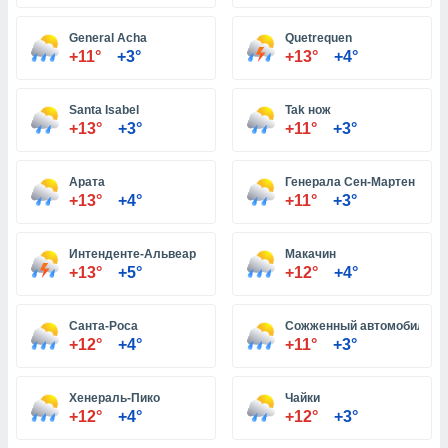
General Acha
Quetrequen
и,
+11°
+3°
+13°
+4°
 файлам
Santa Isabel
Tak нож
примете
+13°
+3°
+11°
+3°
айлов
се равно
должать
Арата
Генерала Сен-Мартен
ся нашим
+13°
+4°
+11°
+3°
pogoda.com.
ае мы
м, что
Интенденте-Альвеар
Макачин
овлены
+13°
+5°
+12°
+4°
айлы cookie,
обходимы
Санта-Роса
Сожженный автомобиль
ения
+12°
+4°
+11°
+3°
 веб-сайту,
файлы cookie
пользоваться
Хенераль-Пико
Чайки
 действий
+12°
+4°
+12°
+3°
рекламы или
рованного