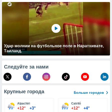
 и
ть действия
я на веб-
же
пределенный
обы
вам рекламу
зированный
го основе.
айти
Удар молнии на футбольное поле в Наратхивате,
ьную
Таиланд.
 в нашей
йлов cookie
ремя
Следуйте за нами
гласие,
опку
спользования
 cookie
нную в
Крупные города
и нашего
Больше городов
Alpachiri
Catriló
ОГО ВЫ
+12°
+3°
+12°
+4°