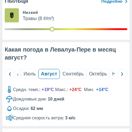
Пыльца
с помощью
Подробно
или
данных из
Низкий
чников,
Травы (8 #/m³)
и
вование
ие
х данных
Какая погода в Левалуа-Пере в месяц
контента.
август
?
ные
и
ция
й
Июнь
Июль
Август
Сентябрь
Октябрь
Ноябрь
м
я
Средн. темп.:
+19°C
Макс.:
+24°C
Мин:
+14°C
рованная
Дождливые дни:
10
дней
нтент,
е
Осадки:
62 мм
сти рекламы
Средняя скорость ветра:
3 м/с
ие сведения
и и