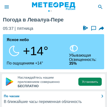
Пере
Погода в Левалуа-Пере
ие о
циальности
05:37
пятница
...
oda.com
)
Ясное небо
+14°
алами,
тировать
Убывающая
ество
Освещенность:
яемой
По ощущениям +14°
35%
. Вы можете
ступ к этому
используя
Наслаждайтесь нашим
едующих
приложением совершенно
Установить
БЕСПЛАТНО
файлы
По часам
олучить
В ближайшие часы переменная облачность
й доступ