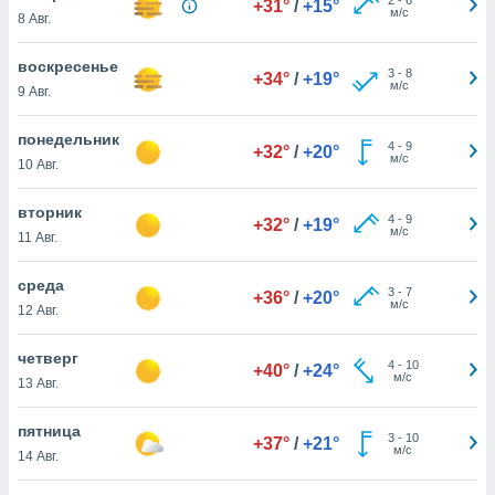
+31°
/
+15°
 и
м/с
8 Авг.
ть действия
я на веб-
воскресенье
же
3
-
8
+34°
/
+19°
м/с
пределенный
9 Авг.
обы
вам рекламу
понедельник
4
-
9
+32°
/
+20°
зированный
м/с
10 Авг.
го основе.
айти
вторник
ьную
4
-
9
+32°
/
+19°
м/с
11 Авг.
 в нашей
йлов cookie
ремя
среда
3
-
7
+36°
/
+20°
гласие,
м/с
12 Авг.
опку
спользования
четверг
 cookie
4
-
10
+40°
/
+24°
м/с
13 Авг.
нную в
и нашего
пятница
3
-
10
+37°
/
+21°
м/с
14 Авг.
ОГО ВЫ