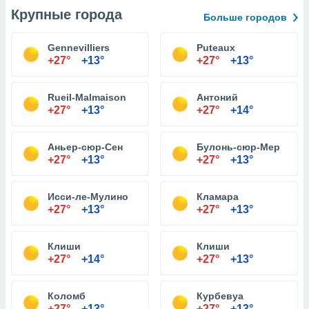
Крупные города
Больше городов
Gennevilliers
Puteaux
+27°
+13°
+27°
+13°
Rueil-Malmaison
Антоний
+27°
+13°
+27°
+14°
Аньер-сюр-Сен
Булонь-сюр-Мер
+27°
+13°
+27°
+13°
Исси-ле-Мулино
Кламара
+27°
+13°
+27°
+13°
Клиши
Клиши
+27°
+14°
+27°
+13°
Коломб
Курбевуа
+27°
+13°
+27°
+13°