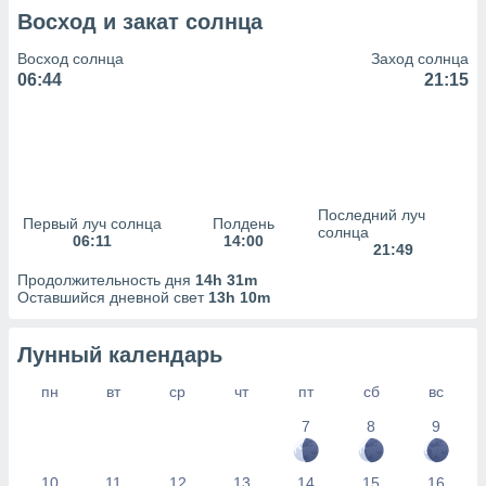
сервисов.
Восход и закат солнца
 наших 1199
неров
Восход солнца
Заход солнца
06:44
21:15
Последний луч
Первый луч солнца
Полдень
солнца
06:11
14:00
21:49
Продолжительность дня
14h 31m
Оставшийся дневной свет
13h 10m
Лунный календарь
пн
вт
ср
чт
пт
сб
вс
7
8
9
10
11
12
13
14
15
16