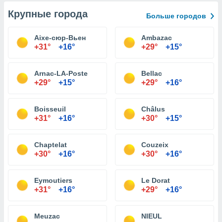
Крупные города
Больше городов
Aixe-сюр-Вьен
Ambazac
+31°
+16°
+29°
+15°
Arnac-LA-Poste
Bellac
+29°
+15°
+29°
+16°
Boisseuil
Châlus
+31°
+16°
+30°
+15°
Chaptelat
Couzeix
+30°
+16°
+30°
+16°
Eymoutiers
Le Dorat
+31°
+16°
+29°
+16°
Meuzac
NIEUL