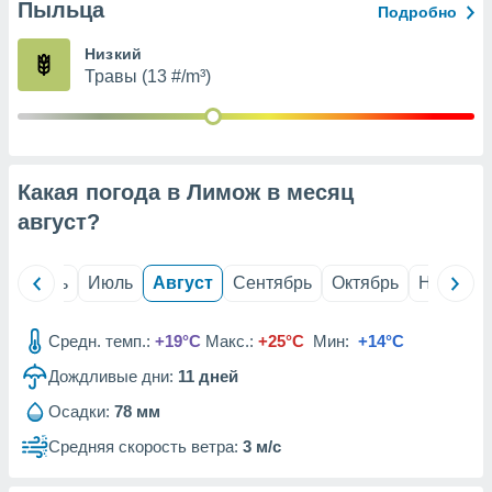
с помощью
Пыльца
Подробно
или
данных из
Низкий
чников,
Травы (13 #/m³)
и
вование
ие
х данных
Какая погода в Лимож в месяц
контента.
август
?
ные
и
ция
й
Июнь
Июль
Август
Сентябрь
Октябрь
Ноябрь
м
я
Средн. темп.:
+19°C
Макс.:
+25°C
Мин:
+14°C
рованная
нтент,
Дождливые дни:
11
дней
е
Осадки:
78 мм
сти рекламы
Средняя скорость ветра:
3 м/с
ие сведения
и и