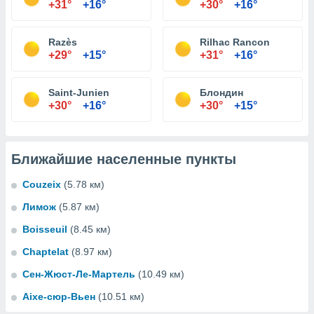
+31°
+16°
+30°
+16°
Razès
Rilhac Rancon
+29°
+15°
+31°
+16°
Saint-Junien
Блондин
+30°
+16°
+30°
+15°
Ближайшие населенные пункты
Couzeix
(5.78 км)
Лимож
(5.87 км)
Boisseuil
(8.45 км)
Chaptelat
(8.97 км)
Сен-Жюст-Ле-Мартель
(10.49 км)
Aixe-сюр-Вьен
(10.51 км)