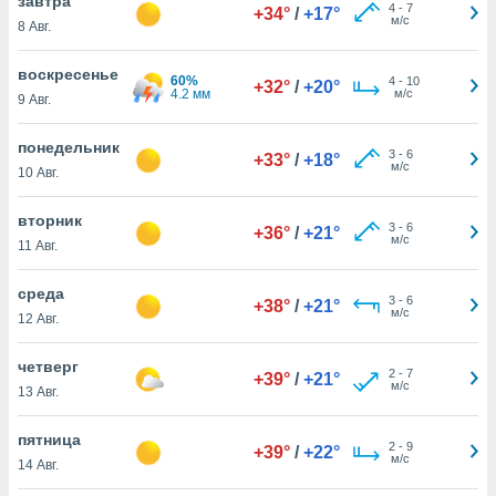
завтра
 и
4
-
7
+34°
/
+17°
м/с
8 Авг.
ть действия
я на веб-
же
воскресенье
60%
4
-
10
+32°
/
+20°
пределенный
4.2 мм
м/с
9 Авг.
обы
вам рекламу
понедельник
зированный
3
-
6
+33°
/
+18°
м/с
10 Авг.
го основе.
айти
ьную
вторник
3
-
6
+36°
/
+21°
 в нашей
м/с
11 Авг.
йлов cookie
ремя
среда
3
-
6
гласие,
+38°
/
+21°
м/с
12 Авг.
опку
спользования
 cookie
четверг
2
-
7
+39°
/
+21°
нную в
м/с
13 Авг.
и нашего
пятница
2
-
9
+39°
/
+22°
м/с
14 Авг.
ОГО ВЫ