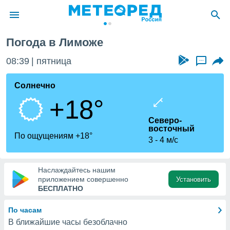
Лимож
Погода в Лиможе
ие о
циальности
08:39
пятница
...
oda.com
)
Солнечно
+18°
алами,
тировать
Северо-
ество
восточный
яемой
По ощущениям +18°
3
4 м/с
. Вы можете
ступ к этому
используя
едующих
Наслаждайтесь нашим
приложением совершенно
Установить
БЕСПЛАТНО
файлы
олучить
По часам
й доступ
В ближайшие часы безоблачно