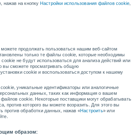
е, нажав на кнопку
Настройки использования файлов cookie
,
+29°
+20°
+28°
+27°
+19°
Пасвалис
+19°
но можете продолжать пользоваться нашим веб-сайтом
Rokidkis
яй
становлены только те файлы cookie, которые необходимы
+28°
 cookie не будут использоваться для анализа действий или
+28°
+19°
+20°
+28°
ко вы сможете просматривать общую
+28°
Аникщяй
+19°
Утяна
установки cookie и воспользоваться доступом к нашему
+19°
й
Игналина
+30°
cookie, уникальные идентификаторы или аналогичные
+20°
+29°
 персональных данных, таких как информация о вашем
+29°
+20°
Каунас
ы файлов cookie. Некоторые поставщики могут обрабатывать
+20°
+29°
Электренай
а, против которого вы можете возразить. Для этого вы
Вильнюс
+20°
мполе
ть против обработки данных, нажав «
Настроить
» или
+31°
йте.
+20°
+32°
Варена
+19°
ющим образом:
Друскининкай