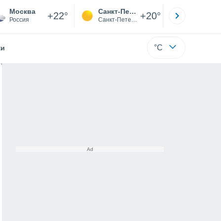
Москва
Санкт-Петербург
Якутск
+22°
+20°
Россия
Санкт-Петербург
Саха (Я
°C
жи