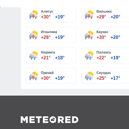
Алитус
Вильнюс
+30°
+19°
+29°
+20°
Игналина
Каунас
+28°
+19°
+30°
+20°
Неринга
Паланга
+21°
+18°
+22°
+19°
Пренай
Скуодас
+30°
+19°
+25°
+17°