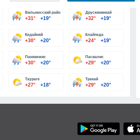
Вильнюсский район
Друскининкай
+31°
+19°
+32°
+19°
Кедайняй
Клайпеда
+30°
+20°
+24°
+19°
Панявежис
Пасвалис
+30°
+20°
+29°
+20°
Таураге
Тракай
+27°
+18°
+29°
+20°