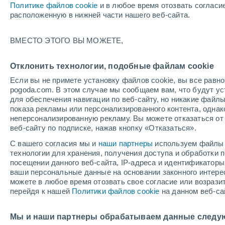
Политике файлов cookie
и в любое время отозвать согласи
расположенную в нижней части нашего веб-сайта.
ВМЕСТО ЭТОГО ВЫ МОЖЕТЕ,
+25°
+17°
+26°
Скуодас
+17°
Отклонить технологии, подобные файлам cookie
Акмяне
Если вы не примете установку файлов cookie, вы все рав
+26°
+24°
Шяул
pogoda.com. В этом случае мы сообщаем вам, что будут у
+17°
+19°
для обеспечения навигации по веб-сайту, но никакие файлы
Ретавас
Клайпеда
показа рекламы или персонализированного контента, одна
+27°
неперсонализированную рекламу. Вы можете отказаться от 
+18°
Расейня
веб-сайту по подписке, нажав кнопку «Отказаться».
Таураге
С вашего согласия мы и
наши партнеры
используем файлы 
технологии для хранения, получения доступа и обработки
посещении данного веб-сайта, IP-адреса и идентификатор
ваши персональные данные на основании законного интерес
Мария
можете в любое время отозвать свое согласие или возрази
перейдя к нашей
Политики файлов cookie
на данном веб-са
Мы и наши партнеры обрабатываем данные следу