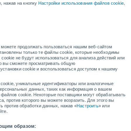
е, нажав на кнопку
Настройки использования файлов cookie
,
+29°
+18°
Caribou
+29°
+19°
Houlton
но можете продолжать пользоваться нашим веб-сайтом
становлены только те файлы cookie, которые необходимы
+27°
 cookie не будут использоваться для анализа действий или
+18°
ко вы сможете просматривать общую
лл
установки cookie и воспользоваться доступом к нашему
+32°
+31°
+28°
+20°
+19°
cookie, уникальные идентификаторы или аналогичные
+18°
Bangor
an
East
 персональных данных, таких как информация о вашем
Machias
ы файлов cookie. Некоторые поставщики могут обрабатывать
а, против которого вы можете возразить. Для этого вы
ть против обработки данных, нажав «
Настроить
» или
йте.
ющим образом: