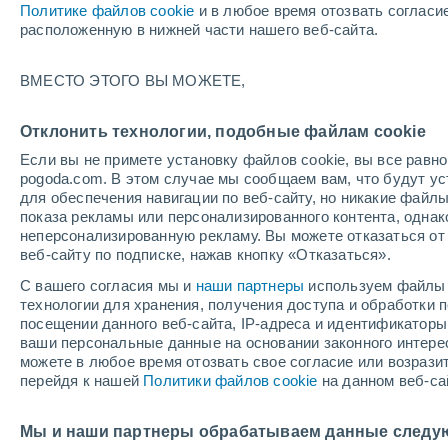
Политике файлов cookie
и в любое время отозвать согласи
расположенную в нижней части нашего веб-сайта.
ВМЕСТО ЭТОГО ВЫ МОЖЕТЕ,
Отклонить технологии, подобные файлам cookie
Если вы не примете установку файлов cookie, вы все рав
pogoda.com. В этом случае мы сообщаем вам, что будут у
для обеспечения навигации по веб-сайту, но никакие файлы
показа рекламы или персонализированного контента, одна
Гринви
неперсонализированную рекламу. Вы можете отказаться от 
веб-сайту по подписке, нажав кнопку «Отказаться».
С вашего согласия мы и
наши партнеры
используем файлы 
+29°
Skowheg
технологии для хранения, получения доступа и обработки
+16°
посещении данного веб-сайта, IP-адреса и идентификатор
Румфорда
ваши персональные данные на основании законного интерес
+30°
+20°
можете в любое время отозвать свое согласие или возрази
Lewiston
перейдя к нашей
Политики файлов cookie
на данном веб-са
+29°
+19°
Portland
Мы и наши партнеры обрабатываем данные следу