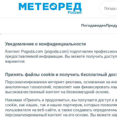
Погода
видео
Пред
Уведомление о конфиденциальности
Контент Pogoda.com (pogoda.com) подготовлен профессион
предоставляемой информации. Вы можете получить доступ 
вариантов:
Главная
США
Мэн
Принять файлы cookie и получить бесплатный дос
Персонализированная интернет-реклама, основанная на ин
Погода в Мэне
аналогичных технологий, позволяет нам финансировать на
высококачественный контент на безвозмездной основе.
Нажимая «Принять и продолжить», вы получаете доступ к в
cегодня, 9 августа
Весь день
символ
cookie, как наших, так и наших партнеров, которые позвол
пользователя на веб-сайте, а также создавать определенн
персонализированный контент на его основе. Вы можете 