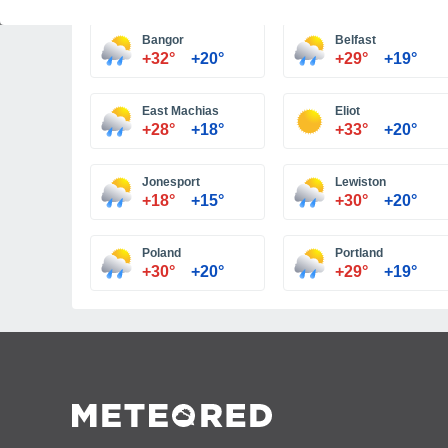
Bangor
Belfast
+32°
+20°
+29°
+19°
East Machias
Eliot
+28°
+18°
+33°
+20°
Jonesport
Lewiston
+18°
+15°
+30°
+20°
Poland
Portland
+30°
+20°
+29°
+19°