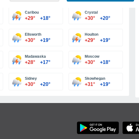
Больше городов
Caribou
Crystal
+29°
+18°
+30°
+20°
Ellsworth
Houlton
+30°
+19°
+29°
+19°
Madawaska
Moscow
+28°
+17°
+30°
+18°
Sidney
Skowhegan
+30°
+20°
+31°
+19°