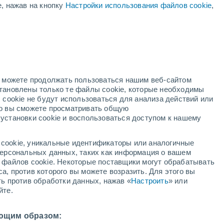
+20°
е, нажав на кнопку
Настройки использования файлов cookie
,
rksville
+30°
+20°
Louisiana
+31°
+19°
но можете продолжать пользоваться нашим веб-сайтом
1°
Columbia
становлены только те файлы cookie, которые необходимы
+32°
9°
+22°
 cookie не будут использоваться для анализа действий или
Saint Louis
ко вы сможете просматривать общую
установки cookie и воспользоваться доступом к нашему
+32°
+20°
cookie, уникальные идентификаторы или аналогичные
Rolla
 персональных данных, таких как информация о вашем
ы файлов cookie. Некоторые поставщики могут обрабатывать
+33°
а, против которого вы можете возразить. Для этого вы
+22°
ть против обработки данных, нажав «
Настроить
» или
Cape
Girardeau
йте.
+32°
+30°
+22°
+21°
Poplar Bluff
West Plains
ющим образом: