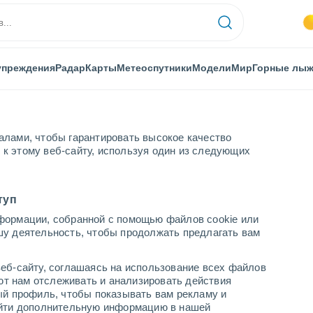
упреждения
Радар
Карты
Метеоспутники
Модели
Мир
Горные лы
алами, чтобы гарантировать высокое качество
к этому веб-сайту, используя один из следующих
туп
формации, собранной с помощью файлов cookie или
шу деятельность, чтобы продолжать предлагать вам
еб-сайту, соглашаясь на использование всех файлов
яют нам отслеживать и анализировать действия
ый профиль, чтобы показывать вам рекламу и
найти дополнительную информацию в нашей
+29°