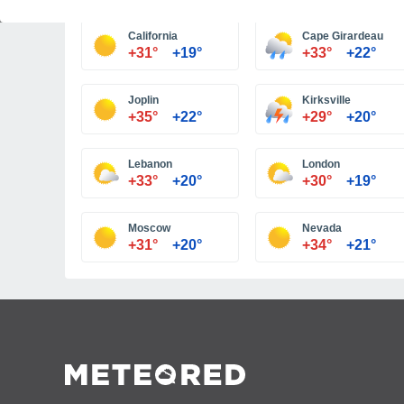
California
Cape Girardeau
+31°
+19°
+33°
+22°
Joplin
Kirksville
+35°
+22°
+29°
+20°
Lebanon
London
+33°
+20°
+30°
+19°
Moscow
Nevada
+31°
+20°
+34°
+21°