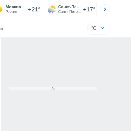
Москва
Санкт-Петербург
Якутск
+21°
+17°
Россия
Санкт-Петербург
Саха (Я
°C
жи