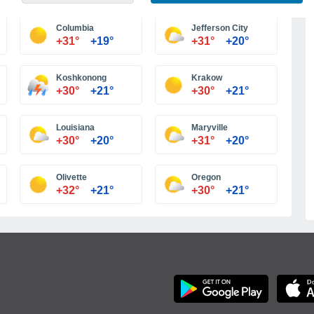
Больше городов
Columbia
Jefferson City
+31°
+19°
+31°
+20°
Koshkonong
Krakow
+30°
+21°
+30°
+21°
Louisiana
Maryville
+30°
+20°
+31°
+20°
Olivette
Oregon
+32°
+21°
+30°
+21°