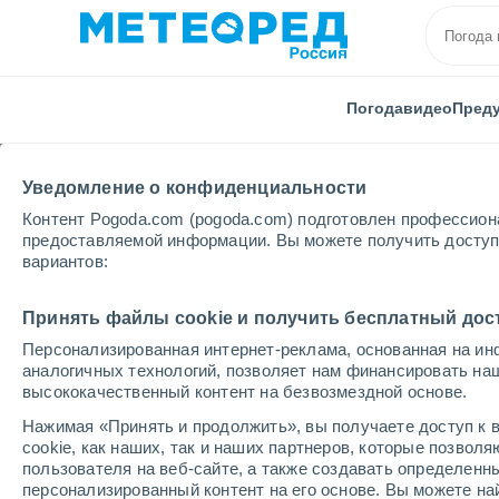
Погода
видео
Пред
Уведомление о конфиденциальности
Контент Pogoda.com (pogoda.com) подготовлен профессион
предоставляемой информации. Вы можете получить доступ 
вариантов:
Главная
США
Миссури
Принять файлы cookie и получить бесплатный дос
Персонализированная интернет-реклама, основанная на ин
Погода в Миссури
аналогичных технологий, позволяет нам финансировать на
высококачественный контент на безвозмездной основе.
Нажимая «Принять и продолжить», вы получаете доступ к в
cегодня, 8 августа
Весь день
символ
cookie, как наших, так и наших партнеров, которые позвол
пользователя на веб-сайте, а также создавать определенн
+31°
+20°
персонализированный контент на его основе. Вы можете 