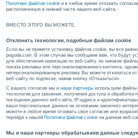
Maryville
Политике файлов cookie
и в любое время отозвать согласи
Ki
расположенную в нижней части нашего веб-сайта.
+30°
+20°
Saint
ВМЕСТО ЭТОГО ВЫ МОЖЕТЕ,
Joseph
+31°
Отклонить технологии, подобные файлам cookie
+20°
Канзас-
Если вы не примете установку файлов cookie, вы все рав
Сити
+3
pogoda.com. В этом случае мы сообщаем вам, что будут у
+1
для обеспечения навигации по веб-сайту, но никакие файлы
Sedalia
показа рекламы или персонализированного контента, одна
неперсонализированную рекламу. Вы можете отказаться от 
веб-сайту по подписке, нажав кнопку «Отказаться».
+34°
+21°
С вашего согласия мы и
наши партнеры
используем файлы 
Nevada
технологии для хранения, получения доступа и обработки
посещении данного веб-сайта, IP-адреса и идентификатор
+31°
ваши персональные данные на основании законного интерес
+35°
+19°
можете в любое время отозвать свое согласие или возрази
+22°
Springfield
перейдя к нашей
Политики файлов cookie
на данном веб-са
Joplin
Мы и наши партнеры обрабатываем данные следу