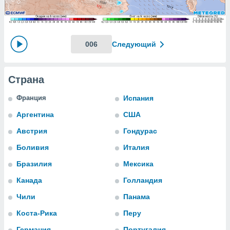
ированная
клама,
на
 собранной
файлов
006
Следующий
аналогичных
 позволяет
ПРИНЯТЬ
ировать
И
Страна
ьность,
ПРОДОЛЖИТЬ
олжать
Франция
Испания
вам
ственный
НАСТРОЙКИ
Аргентина
США
ой основе.
Австрия
Гондурас
ринять и
Боливия
Италия
, вы
Бразилия
Мексика
оступ к веб-
ашаясь на
Канада
Голландия
ие всех
ie, как
Чили
Панама
и наших
Коста-Рика
Перу
которые
нам
Германия
Португалия