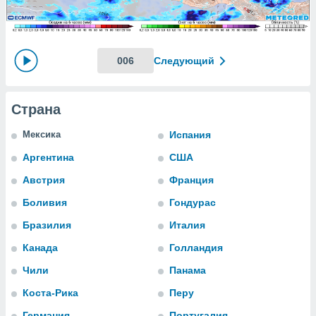
ированная
клама,
на
 собранной
файлов
006
Следующий
аналогичных
 позволяет
ПРИНЯТЬ
ировать
И
Страна
ьность,
ПРОДОЛЖИТЬ
олжать
Мексика
Испания
вам
ственный
НАСТРОЙКИ
Аргентина
США
ой основе.
Австрия
Франция
ринять и
Боливия
Гондурас
, вы
Бразилия
Италия
оступ к веб-
ашаясь на
Канада
Голландия
ие всех
ie, как
Чили
Панама
и наших
Коста-Рика
Перу
которые
нам
Германия
Португалия