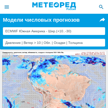
Модели числовых прогнозов
ие о
циальности
ECMWF Южная Америка - Шир.(+10..-30)
oda.com
)
Давление | Ветер > 10 | Обл. | Осадки | Толщина
алами,
тировать
ество
яемой
. Вы можете
ступ к этому
используя
едующих
файлы
олучить
й доступ