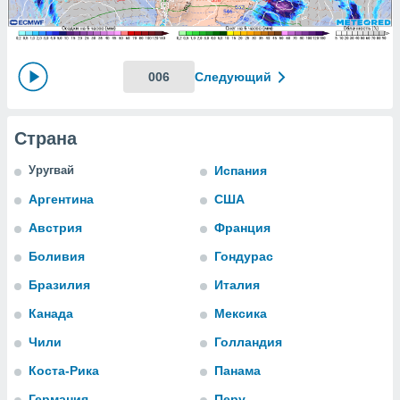
ированная
клама,
на
 собранной
файлов
006
Следующий
аналогичных
 позволяет
ПРИНЯТЬ
ировать
И
Страна
ьность,
ПРОДОЛЖИТЬ
олжать
Уругвай
Испания
вам
ственный
НАСТРОЙКИ
Аргентина
США
ой основе.
Австрия
Франция
ринять и
Боливия
Гондурас
, вы
Бразилия
Италия
оступ к веб-
ашаясь на
Канада
Мексика
ие всех
ie, как
Чили
Голландия
и наших
Коста-Рика
Панама
которые
нам
Германия
Перу