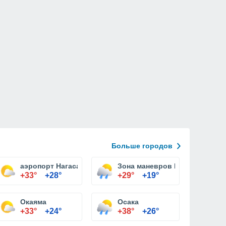
Больше городов
аэропорт Нагасаки
Зона маневров Восточного Ф
+33°
+28°
+29°
+19°
Окаяма
Осака
+33°
+24°
+38°
+26°