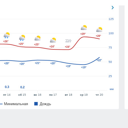
125
100
+29°
+28°
+26°
+25°
+25°
+24°
+24°
75
+22°
50
+21°
+20°
+20°
+20°
+19°
+19°
25
0.3
0.2
мм
пт
14
сб
15
вс
16
пн
17
вт
18
ср
19
чт
20
Минимальная
Дождь