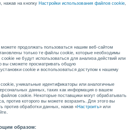
е, нажав на кнопку
Настройки использования файлов cookie
,
жёлтое предупреждение
Умеренное предупреждение о
гроза аэропорт Момбецу сегодня
ая
ость:
Тропический шторм
Chan-hom В 1,559,002 км
но можете продолжать пользоваться нашим веб-сайтом
становлены только те файлы cookie, которые необходимы
Понижение температуры
 cookie не будут использоваться для анализа действий или
В первой половине дня
ко вы сможете просматривать общую
установки cookie и воспользоваться доступом к нашему
адар
Метеоспутники
Модели
cookie, уникальные идентификаторы или аналогичные
 персональных данных, таких как информация о вашем
ы файлов cookie. Некоторые поставщики могут обрабатывать
а, против которого вы можете возразить. Для этого вы
вторник
среда
четверг
пятница
ть против обработки данных, нажав «
Настроить
» или
11 Авг.
12 Авг.
13 Авг.
14 Авг.
йте.
ющим образом:
80%
50%