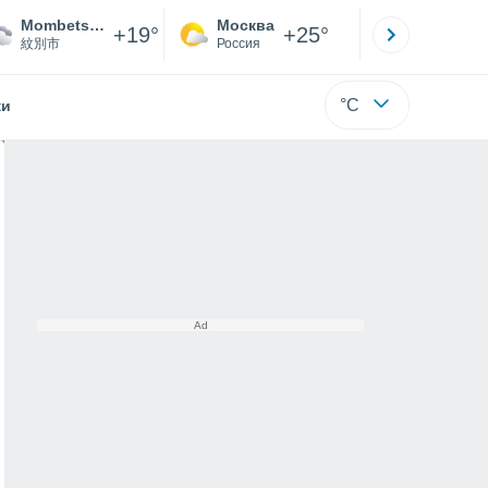
Mombetsu Airport
Москва
Санкт-
+19°
+25°
紋別市
Россия
Са
°C
жи