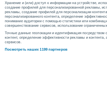
0.1 мм
Хранение и (или) доступ к информации на устройстве, исп
21 мм
создание профилей для персонализированной рекламы, ис
+19°
/
+16°
+20°
/
+16°
+
+23°
/
+18°
рекламы, создание профилей для персонализации контент
персонализированного контента, определение эффективнос
понимание аудитории с помощью статистики или комбинаци
4
-
7
м/с
3
-
7
м/с
7
-
11
м/с
совершенствование сервисов, использование ограниченных
Точные данные геолокации и идентификация посредством с
контент, определение эффективности рекламы и контента, 
Погода в аэропорту Момбецу cегод
сервисов.
Пасмурно
Посмотреть наших 1199 партнеров
+18°
17:00
Ощущаемая т.
+18
Пасмурно
+18°
18:00
Ощущаемая т.
+18
Пасмурно
+18°
19:00
Ощущаемая т.
+18
Пасмурно
+19°
20:00
Ощущаемая т.
+19