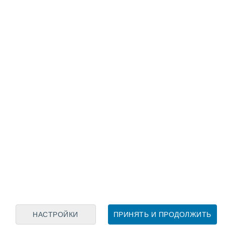
Лунный календарь
пн
вт
ср
чт
пт
сб
вс
8
9
10
11
12
13
14
15
16
17
18
19
20
21
НАСТРОЙКИ
ПРИНЯТЬ И ПРОДОЛЖИТЬ