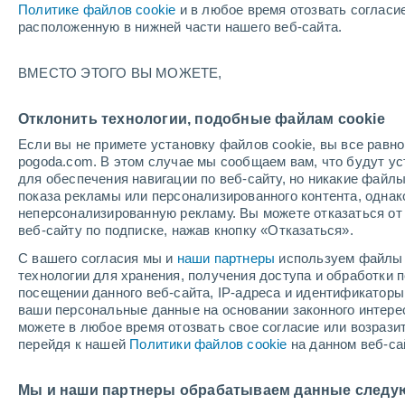
Политике файлов cookie
и в любое время отозвать согласи
+19°
расположенную в нижней части нашего веб-сайта.
Убывающ
ВМЕСТО ЭТОГО ВЫ МОЖЕТЕ,
Освещенн
По ощущениям +19°
27%
Отклонить технологии, подобные файлам cookie
Если вы не примете установку файлов cookie, вы все рав
pogoda.com. В этом случае мы сообщаем вам, что будут у
для обеспечения навигации по веб-сайту, но никакие файлы
показа рекламы или персонализированного контента, одна
неперсонализированную рекламу. Вы можете отказаться от 
веб-сайту по подписке, нажав кнопку «Отказаться».
Погода на 1 – 7 дней
Карта дождей
Дождевой р
С вашего согласия мы и
наши партнеры
используем файлы 
технологии для хранения, получения доступа и обработки
посещении данного веб-сайта, IP-адреса и идентификатор
ваши персональные данные на основании законного интерес
завтра
понедельник
cегодня
можете в любое время отозвать свое согласие или возрази
9 Авг.
10 Авг.
8 Авг.
перейдя к нашей
Политики файлов cookie
на данном веб-са
Мы и наши партнеры обрабатываем данные следу
40%
90%