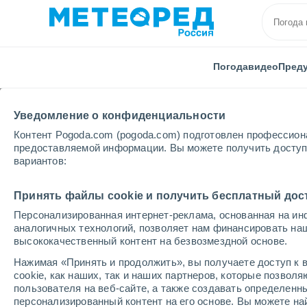
Погода
видео
Пред
Уведомление о конфиденциальности
Контент Pogoda.com (pogoda.com) подготовлен профессион
предоставляемой информации. Вы можете получить доступ 
вариантов:
Главная
Япония
аэропорт Момбецу
Принять файлы cookie и получить бесплатный дос
Персонализированная интернет-реклама, основанная на ин
Погода в аэропорту 
аналогичных технологий, позволяет нам финансировать на
высококачественный контент на безвозмездной основе.
20:44
суббота
Нажимая «Принять и продолжить», вы получаете доступ к в
cookie, как наших, так и наших партнеров, которые позвол
пользователя на веб-сайте, а также создавать определенн
Пасмурно
персонализированный контент на его основе. Вы можете 