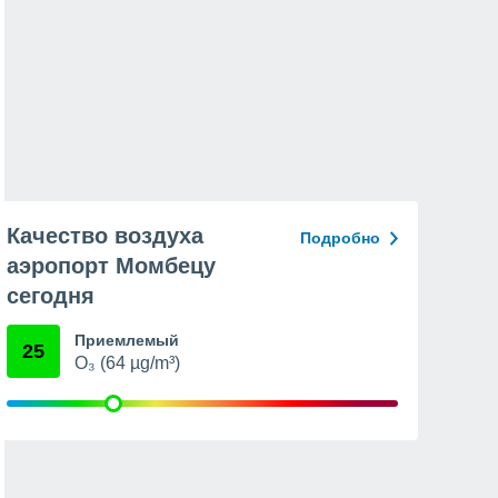
Качество воздуха
Подробно
аэропорт Момбецу
сегодня
Приемлемый
25
O₃ (64 µg/m³)