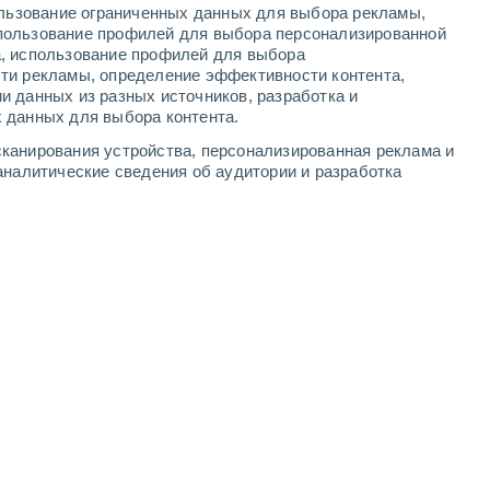
0.9 мм
0.3 мм
ользование ограниченных данных для выбора рекламы,
пользование профилей для выбора персонализированной
19°
/
+17°
+24°
/
+18°
+26°
/
+20°
+26°
/
+20°
а, использование профилей для выбора
ти рекламы, определение эффективности контента,
и данных из разных источников, разработка и
3
-
7
м/с
5
-
8
м/с
5
-
9
м/с
3
-
7
м/с
 данных для выбора контента.
канирования устройства, персонализированная реклама и
аналитические сведения об аудитории и разработка
ня
, 8 августа
Северный
0 Низкий
°
3
-
6 м/с
FPS:
нет
Северный
0 Низкий
°
3
-
5 м/с
FPS:
нет
Северный
0 Низкий
°
2
-
4 м/с
FPS:
нет
Северный
0 Низкий
°
2
-
4 м/с
FPS:
нет