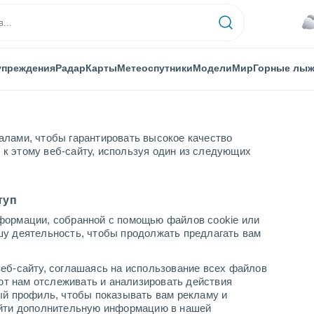
упреждения
Радар
Карты
Метеоспутники
Модели
Мир
Горные лы
алами, чтобы гарантировать высокое качество
к этому веб-сайту, используя один из следующих
туп
формации, собранной с помощью файлов cookie или
Момбецу
шу деятельность, чтобы продолжать предлагать вам
...
еб-сайту, соглашаясь на использование всех файлов
яют нам отслеживать и анализировать действия
По часам
ый профиль, чтобы показывать вам рекламу и
В ближайшие часы моросящий
найти дополнительную информацию в нашей
дождь