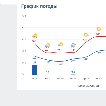
График погоды
+35
+30
+26°
+25
+24°
+23°
+20°
+19°
+19°
+20
+20°
+18°
+18°
+17°
21
+16°
+15
+16°
0.9
0.1
°C
сб
8
вс
9
пн
10
вт
11
ср
12
чт
13
Максимальная