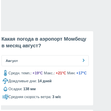
Какая погода в аэропорт Момбецу
в месяц
август
?
Август
Средн. темп.:
+19°C
Макс.:
+21°C
Мин:
+17°C
Дождливые дни:
14
дней
Осадки:
138 мм
Средняя скорость ветра:
3 м/с