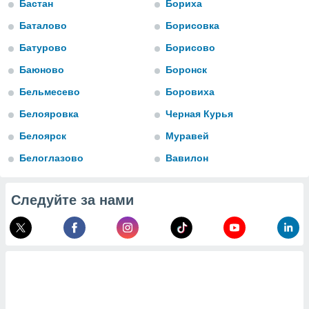
Бастан
Бориха
 и
ть действия
Баталово
Борисовка
я на веб-
же
Батурово
Борисово
пределенный
Баюново
Боронск
обы
вам рекламу
Бельмесево
Боровиха
зированный
го основе.
Белояровка
Черная Курья
айти
ьную
Белоярск
Муравей
 в нашей
Белоглазово
Вавилон
йлов cookie
ремя
гласие,
Следуйте за нами
опку
спользования
 cookie
нную в
и нашего
ОГО ВЫ