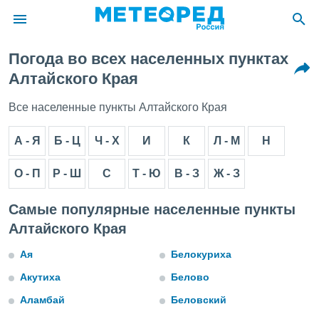
Погода во всех населенных пунктах
ие о
Алтайского Края
циальности
oda.com
Все населенные пункты Алтайского Края
)
А - Я
Б - Ц
Ч - Х
И
К
Л - М
Н
алами,
тировать
ество
О - П
Р - Ш
С
Т - Ю
В - З
Ж - З
яемой
. Вы можете
Самые популярные населенные пункты
ступ к этому
используя
Алтайского Края
едующих
Ая
Белокуриха
файлы
Акутиха
Белово
олучить
Аламбай
Беловский
й доступ