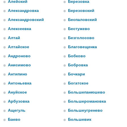
Алейский
Березовка
ированная
клама,
Александровка
Березовский
на
 собранной
Александровский
Беспаловский
файлов
аналогичных
Алексеевка
Бестужево
 позволяет
ПРИНЯТЬ
Алтай
Безголосово
ировать
И
ьность,
Алтайское
Благовещенка
ПРОДОЛЖИТЬ
олжать
вам
Андроново
Бобково
ственный
НАСТРОЙКИ
Анисимово
Бобровка
ой основе.
Антипино
Бочкари
ринять и
Антоньевка
Богатское
, вы
оступ к веб-
Ануйское
Большепанюшево
ашаясь на
Арбузовка
Большеромановка
ие всех
ie, как
Ащегуль
Большеугренево
и наших
которые
Баево
Большевик
нам