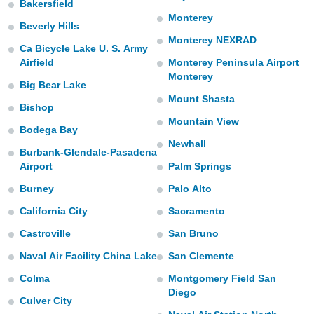
Bakersfield
ированная
клама,
Monterey
Beverly Hills
на
Monterey NEXRAD
 собранной
Ca Bicycle Lake U. S. Army
файлов
Airfield
Monterey Peninsula Airport
аналогичных
Monterey
 позволяет
Big Bear Lake
ПРИНЯТЬ
ировать
Mount Shasta
И
Bishop
ьность,
ПРОДОЛЖИТЬ
Mountain View
олжать
Bodega Bay
вам
Newhall
ственный
НАСТРОЙКИ
Burbank-Glendale-Pasadena
Airport
Palm Springs
ой основе.
Burney
Palo Alto
ринять и
California City
Sacramento
, вы
оступ к веб-
Castroville
San Bruno
ашаясь на
ие всех
Naval Air Facility China Lake
San Clemente
ie, как
Colma
Montgomery Field San
и наших
которые
Diego
Culver City
нам