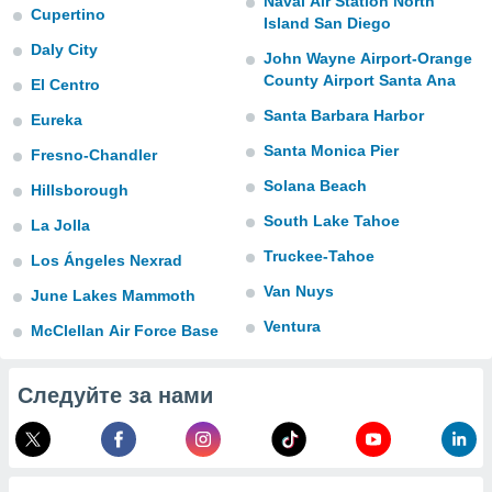
Naval Air Station North
 и
Cupertino
Island San Diego
ть действия
я на веб-
Daly City
John Wayne Airport-Orange
же
County Airport Santa Ana
El Centro
пределенный
обы
Santa Barbara Harbor
Eureka
вам рекламу
Santa Monica Pier
зированный
Fresno-Chandler
го основе.
Solana Beach
Hillsborough
айти
ьную
South Lake Tahoe
La Jolla
 в нашей
Truckee-Tahoe
йлов cookie
Los Ángeles Nexrad
ремя
Van Nuys
June Lakes Mammoth
гласие,
опку
Ventura
McClellan Air Force Base
спользования
 cookie
нную в
Следуйте за нами
и нашего
ОГО ВЫ