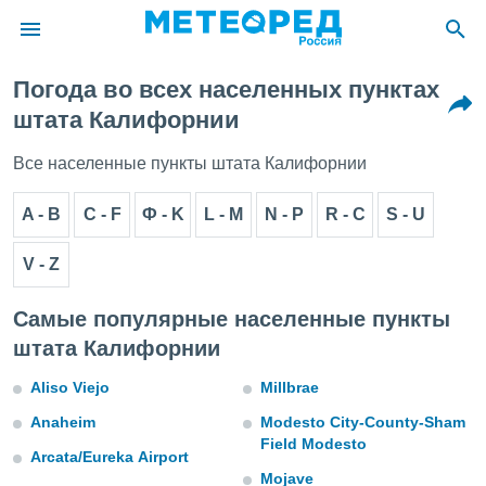
Погода во всех населенных пунктах
ие о
штата Калифорнии
циальности
oda.com
Все населенные пункты штата Калифорнии
)
A - B
C - F
Ф - K
L - M
N - P
R - С
S - U
алами,
тировать
ество
V - Z
яемой
. Вы можете
Самые популярные населенные пункты
ступ к этому
используя
штата Калифорнии
едующих
Aliso Viejo
Millbrae
файлы
Anaheim
Modesto City-County-Sham
олучить
Field Modesto
Arcata/Eureka Airport
й доступ
Mojave