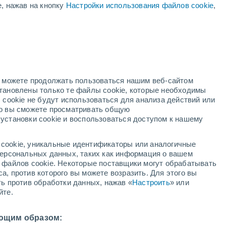
 - З
е, нажав на кнопку
Настройки использования файлов cookie
,
нкты Челябинской области
Бедярыш
Белоносово
но можете продолжать пользоваться нашим веб-сайтом
Белоусово
становлены только те файлы cookie, которые необходимы
 cookie не будут использоваться для анализа действий или
Беловка
ко вы сможете просматривать общую
установки cookie и воспользоваться доступом к нашему
Белово
Белозеры
cookie, уникальные идентификаторы или аналогичные
 персональных данных, таких как информация о вашем
Бердяуш
ы файлов cookie. Некоторые поставщики могут обрабатывать
а, против которого вы можете возразить. Для этого вы
Березинский
ть против обработки данных, нажав «
Настроить
» или
йте.
Березово
Березовский
ющим образом: