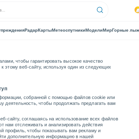
упреждения
Радар
Карты
Метеоспутники
Модели
Мир
Горные лы
алами, чтобы гарантировать высокое качество
к этому веб-сайту, используя один из следующих
туп
формации, собранной с помощью файлов cookie или
енных пунктах
шу деятельность, чтобы продолжать предлагать вам
еб-сайту, соглашаясь на использование всех файлов
яют нам отслеживать и анализировать действия
ый профиль, чтобы показывать вам рекламу и
найти дополнительную информацию в нашей