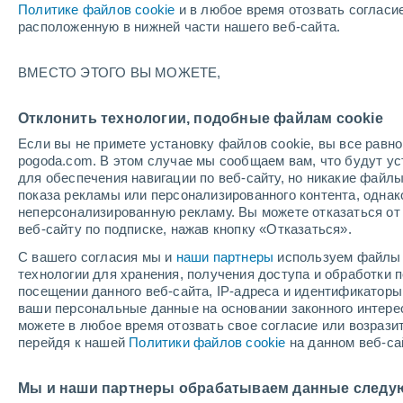
А - Ч
Ц - И
К - Л
М - О
П - Ш
С - Ю
В
Политике файлов cookie
и в любое время отозвать согласи
расположенную в нижней части нашего веб-сайта.
Самые популярные населенные пу
ВМЕСТО ЭТОГО ВЫ МОЖЕТЕ,
Аязгулова
Акбашева
Отклонить технологии, подобные файлам cookie
Если вы не примете установку файлов cookie, вы все рав
Алабуга
pogoda.com. В этом случае мы сообщаем вам, что будут у
для обеспечения навигации по веб-сайту, но никакие файлы
Александро-Невский
показа рекламы или персонализированного контента, одна
неперсонализированную рекламу. Вы можете отказаться от 
Александровка
веб-сайту по подписке, нажав кнопку «Отказаться».
Алишева
С вашего согласия мы и
наши партнеры
используем файлы 
технологии для хранения, получения доступа и обработки
Аллаки
посещении данного веб-сайта, IP-адреса и идентификатор
ваши персональные данные на основании законного интерес
Алтынташ
можете в любое время отозвать свое согласие или возрази
перейдя к нашей
Политики файлов cookie
на данном веб-са
Аминево
Амурский
Мы и наши партнеры обрабатываем данные следу