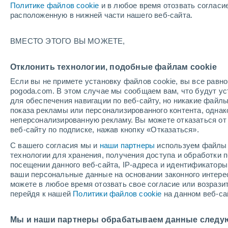
Я
Б - Ч
Д - И
К
Л - М
Н - О
Политике файлов cookie
и в любое время отозвать согласи
расположенную в нижней части нашего веб-сайта.
Самые популярные населенные пун
ВМЕСТО ЭТОГО ВЫ МОЖЕТЕ,
Яблочный
Афанасьевка
Отклонить технологии, подобные файлам cookie
Если вы не примете установку файлов cookie, вы все рав
Агафоновка
pogoda.com. В этом случае мы сообщаем вам, что будут у
для обеспечения навигации по веб-сайту, но никакие файлы
Ахмат
показа рекламы или персонализированного контента, одна
неперсонализированную рекламу. Вы можете отказаться от 
Ахтуба
веб-сайту по подписке, нажав кнопку «Отказаться».
Акатная Маза
С вашего согласия мы и
наши партнеры
используем файлы 
технологии для хранения, получения доступа и обработки
Александров Гай
посещении данного веб-сайта, IP-адреса и идентификатор
ваши персональные данные на основании законного интерес
Александровка-Третья
можете в любое время отозвать свое согласие или возрази
перейдя к нашей
Политики файлов cookie
на данном веб-са
Алексашкино
Алексеевский
Мы и наши партнеры обрабатываем данные следу