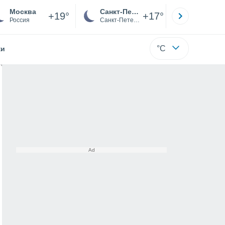
Москва
Санкт-Петербург
Якутск
+19°
+17°
Россия
Санкт-Петербург
Саха (Я
°C
жи