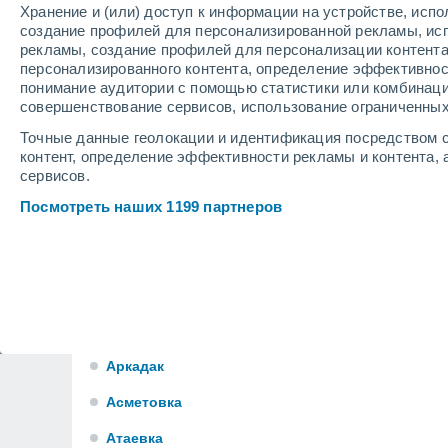
Алгайский
Хранение и (или) доступ к информации на устройстве, исп
создание профилей для персонализированной рекламы, ис
Алмазово
рекламы, создание профилей для персонализации контент
персонализированного контента, определение эффективнос
Альшанка
понимание аудитории с помощью статистики или комбинаци
совершенствование сервисов, использование ограниченных
Алтата
Точные данные геолокации и идентификация посредством с
Анастасьино
контент, определение эффективности рекламы и контента, 
сервисов.
Анисовский
Посмотреть наших 1199 партнеров
Антоновка
Апалиха
Аряш
Арбузовка
Аркадак
Асметовка
Атаевка