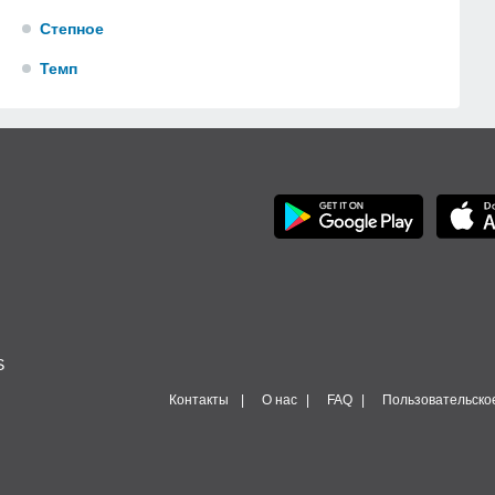
Степное
Темп
S
Контакты
О нас
FAQ
Пользовательско