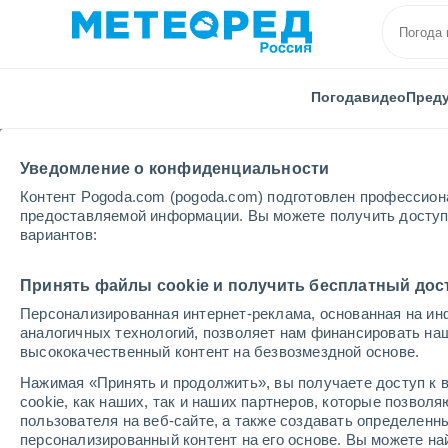
Погода
видео
Пред
Уведомление о конфиденциальности
Контент Pogoda.com (pogoda.com) подготовлен профессион
предоставляемой информации. Вы можете получить доступ 
вариантов:
Главная
Саратовская области
города
Принять файлы cookie и получить бесплатный дос
Персонализированная интернет-реклама, основанная на ин
Погода во всех насел
аналогичных технологий, позволяет нам финансировать на
высококачественный контент на безвозмездной основе.
Саратовской области
Нажимая «Принять и продолжить», вы получаете доступ к в
cookie, как наших, так и наших партнеров, которые позвол
Все населенные пункты Саратовской области
пользователя на веб-сайте, а также создавать определенн
персонализированный контент на его основе. Вы можете 