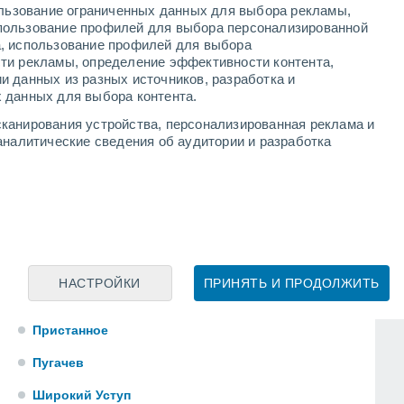
Белоглинный
ользование ограниченных данных для выбора рекламы,
пользование профилей для выбора персонализированной
Белогорное
а, использование профилей для выбора
ти рекламы, определение эффективности контента,
Березина Речка
и данных из разных источников, разработка и
 данных для выбора контента.
Березняки
канирования устройства, персонализированная реклама и
Березовка
аналитические сведения об аудитории и разработка
Березово
Благодатное
Черная Падина
Черный Затон
НАСТРОЙКИ
ПРИНЯТЬ И ПРОДОЛЖИТЬ
Лысые Горы
Пристанное
Пугачев
Широкий Уступ