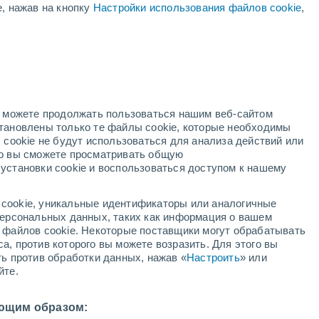
П
Р - Ш
С - У
В - З
е, нажав на кнопку
Настройки использования файлов cookie
,
кты Саратовской области
Балаково
Балаши
но можете продолжать пользоваться нашим веб-сайтом
Балтай
становлены только те файлы cookie, которые необходимы
 cookie не будут использоваться для анализа действий или
Барановка
ко вы сможете просматривать общую
установки cookie и воспользоваться доступом к нашему
Барки
Барнуковка
cookie, уникальные идентификаторы или аналогичные
 персональных данных, таких как информация о вашем
Бартеневка
ы файлов cookie. Некоторые поставщики могут обрабатывать
а, против которого вы можете возразить. Для этого вы
Баскатовка
ть против обработки данных, нажав «
Настроить
» или
йте.
Базарный Карабулак
Белоярский
ющим образом: