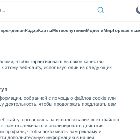
упреждения
Радар
Карты
Метеоспутники
Модели
Мир
Горные лы
алами, чтобы гарантировать высокое качество
к этому веб-сайту, используя один из следующих
туп
формации, собранной с помощью файлов cookie или
енных пунктах
шу деятельность, чтобы продолжать предлагать вам
еб-сайту, соглашаясь на использование всех файлов
яют нам отслеживать и анализировать действия
ый профиль, чтобы показывать вам рекламу и
найти дополнительную информацию в нашей