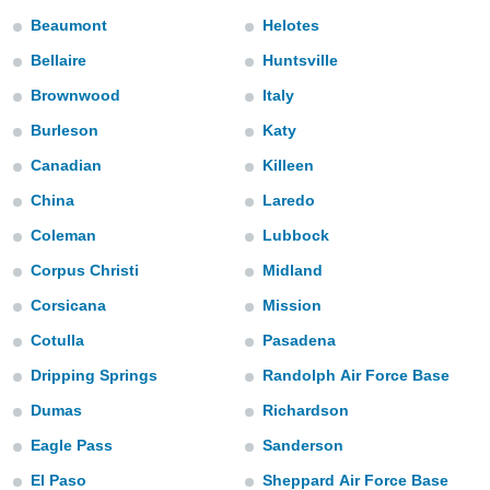
ированная
Beaumont
Helotes
клама,
на
Bellaire
Huntsville
 собранной
файлов
Brownwood
Italy
аналогичных
Burleson
Katy
 позволяет
ПРИНЯТЬ
ировать
И
Canadian
Killeen
ьность,
ПРОДОЛЖИТЬ
олжать
China
Laredo
вам
ственный
Coleman
Lubbock
НАСТРОЙКИ
Corpus Christi
Midland
ой основе.
Corsicana
Mission
ринять и
, вы
Cotulla
Pasadena
оступ к веб-
ашаясь на
Dripping Springs
Randolph Air Force Base
ие всех
Dumas
Richardson
ie, как
и наших
Eagle Pass
Sanderson
которые
нам
El Paso
Sheppard Air Force Base