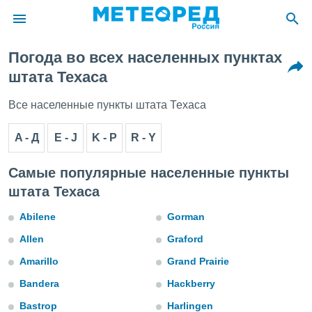
Погода во всех населенных пунктах
ие о
штата Техаса
циальности
oda.com
Все населенные пункты штата Техаса
)
A - Д
E - J
K - Р
R - Y
алами,
тировать
ество
Самые популярные населенные пункты
яемой
штата Техаса
. Вы можете
ступ к этому
Abilene
Gorman
используя
едующих
Allen
Graford
Amarillo
Grand Prairie
файлы
Bandera
Hackberry
олучить
й доступ
Bastrop
Harlingen