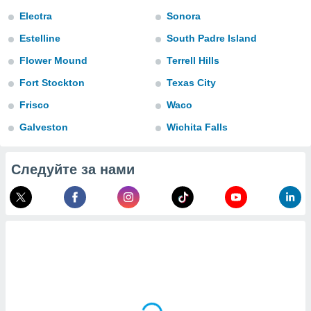
 и
Electra
Sonora
ть действия
я на веб-
Estelline
South Padre Island
же
пределенный
Flower Mound
Terrell Hills
обы
Fort Stockton
Texas City
вам рекламу
зированный
Frisco
Waco
го основе.
айти
Galveston
Wichita Falls
ьную
 в нашей
йлов cookie
Следуйте за нами
ремя
гласие,
опку
спользования
 cookie
нную в
и нашего
ОГО ВЫ