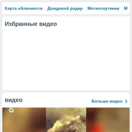
Карта облачности
Дождевой радар
Метеоспутники
Мо
Избранные видео
видео
Больше видео