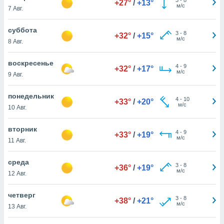
+27°
/
+13°
 и
м/с
7 Авг.
ть действия
я на веб-
суббота
же
3
-
8
+32°
/
+15°
м/с
пределенный
8 Авг.
обы
вам рекламу
воскресенье
4
-
9
+32°
/
+17°
зированный
м/с
9 Авг.
го основе.
айти
понедельник
ьную
4
-
10
+33°
/
+20°
м/с
10 Авг.
 в нашей
йлов cookie
ремя
вторник
4
-
9
+33°
/
+19°
гласие,
м/с
11 Авг.
опку
спользования
среда
 cookie
3
-
8
+36°
/
+19°
м/с
12 Авг.
нную в
и нашего
четверг
3
-
8
+38°
/
+21°
м/с
13 Авг.
ОГО ВЫ