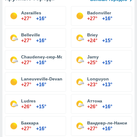
Azerailles
Badonviller
+27°
+16°
+27°
+16°
Belleville
Briey
+27°
+16°
+24°
+15°
Chaudeney-сюр-Мозель
Jarny
+27°
+16°
+25°
+15°
Laneuveville-Devant-Nancy
Longuyon
+27°
+16°
+23°
+13°
Ludres
Аттона
+26°
+15°
+26°
+16°
Баккара
Вандевр-ле-Нанси
+27°
+16°
+27°
+16°