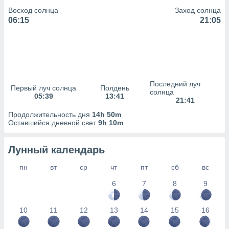
сервисов.
Восход солнца
Заход солнца
 наших 1199
06:15
21:05
неров
Последний луч
Первый луч солнца
Полдень
солнца
05:39
13:41
21:41
Продолжительность дня
14h 50m
Оставшийся дневной свет
9h 10m
Лунный календарь
пн
вт
ср
чт
пт
сб
вс
6
7
8
9
10
11
12
13
14
15
16