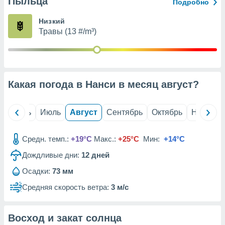
Пыльца
с помощью
Подробно
или
данных из
Низкий
чников,
Травы (13 #/m³)
и
вование
ие
х данных
Какая погода в Нанси в месяц
август
?
контента.
ные
и
й
Июнь
Июль
Август
Сентябрь
Октябрь
Ноябрь
ция
м
Средн. темп.:
+19°C
Макс.:
+25°C
Мин:
+14°C
я
Дождливые дни:
12
дней
рованная
нтент,
Осадки:
73 мм
е
Средняя скорость ветра:
3 м/с
сти рекламы
ие сведения
Восход и закат солнца
и и