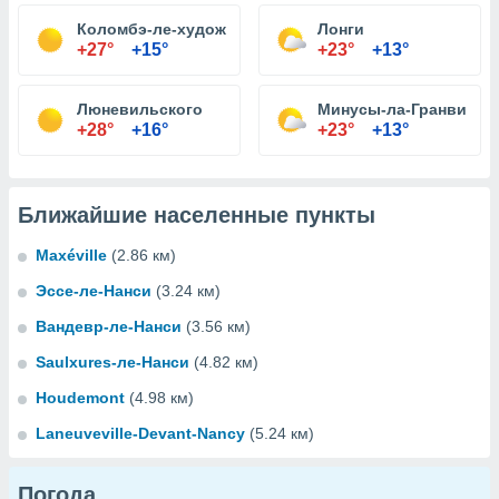
Коломбэ-ле-художественной
Лонги
+27°
+15°
+23°
+13°
Люневильского
Минусы-ла-Гранвиль
+28°
+16°
+23°
+13°
Ближайшие населенные пункты
Maxéville
(2.86 км)
Эссе-ле-Нанси
(3.24 км)
Вандевр-ле-Нанси
(3.56 км)
Saulxures-ле-Нанси
(4.82 км)
Houdemont
(4.98 км)
Laneuveville-Devant-Nancy
(5.24 км)
Погода...