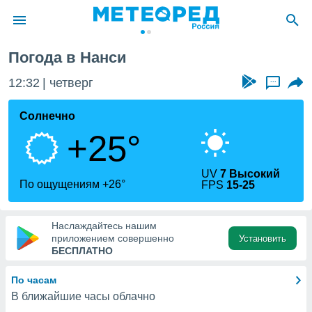
Погода в Нанси
ие о
циальности
12:32
четверг
...
oda.com
)
Солнечно
+25°
алами,
тировать
ество
UV
7 Высокий
яемой
По ощущениям +26°
FPS
15-25
. Вы можете
ступ к этому
используя
Наслаждайтесь нашим
едующих
приложением совершенно
Установить
БЕСПЛАТНО
файлы
По часам
олучить
В ближайшие часы облачно
й доступ