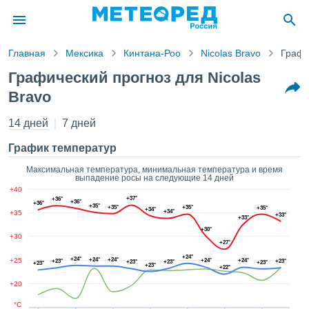
Главная
Мексика
Кинтана-Роо
Nicolas Bravo
Графи
ление о
Графический прогноз для Nicolas
циальности
Bravo
Pogoda.com
a.com)
14 дней
7 дней
товлен
ионалами,
График температур
антировать
 качество
Максимальная температура, минимальная температура и время
авляемой
выпадение росы на следующие 14 дней
. Вы можете
+40
+37°
+36°
ступ к этому
+36°
+36°
+35°
+35°
+35°
+35°
+34°
+34°
+35
 используя
+33°
+33°
следующих
+30°
+30
нтов:
+27°
+24°
+24°
+25
+24°
+24°
+24°
+24°
+23°
+23°
+23°
+23°
+23°
+23°
+23°
ь файлы
+22°
 получить
+20
ый доступ
°C