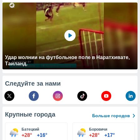
 и
ть действия
я на веб-
же
пределенный
обы
вам рекламу
зированный
го основе.
айти
Удар молнии на футбольное поле в Наратхивате,
ьную
Таиланд.
 в нашей
йлов cookie
ремя
Следуйте за нами
гласие,
опку
спользования
 cookie
нную в
Крупные города
и нашего
Больше городов
Батецкий
Боровичи
ОГО ВЫ
+28°
+16°
+28°
+17°