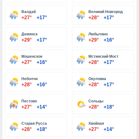
Валдай
Великий Новгород
и,
+27°
+17°
+28°
+17°
 файлам
Демянск
Любытино
примете
+29°
+17°
+29°
+16°
айлов
се равно
должать
Мошенское
Мстинский Мост
ся нашим
+27°
+16°
+28°
+17°
pogoda.com.
ае мы
м, что
Неболчи
Окуловка
овлены
+28°
+16°
+28°
+17°
айлы cookie,
обходимы
Пестово
Сольцы
ения
+27°
+14°
+28°
+18°
 веб-сайту,
файлы cookie
пользоваться
Старая Русса
Хвойная
 действий
+28°
+18°
+27°
+14°
рекламы или
рованного