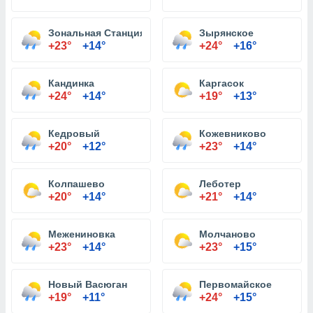
Зональная Станция
Зырянское
+23°
+14°
+24°
+16°
Кандинка
Каргасок
+24°
+14°
+19°
+13°
Кедровый
Кожевниково
+20°
+12°
+23°
+14°
Колпашево
Леботер
+20°
+14°
+21°
+14°
Межениновка
Молчаново
+23°
+14°
+23°
+15°
Новый Васюган
Первомайское
+19°
+11°
+24°
+15°