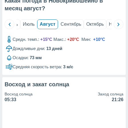
Какая погода в Новокривошеино в
с помощью
или
месяц
август
?
данных из
чников,
и
й
Июнь
Июль
Август
Сентябрь
Октябрь
Ноябрь
вование
ие
Средн. темп.:
+15°C
Макс.:
+20°C
Мин:
+10°C
х данных
Дождливые дни:
13
дней
контента.
Осадки:
73 мм
ные
и
Средняя скорость ветра:
3 м/с
ция
м
я
Восход и закат солнца
рованная
Восход солнца
Заход солнца
нтент,
05:33
21:26
е
сти рекламы
ие сведения
и и