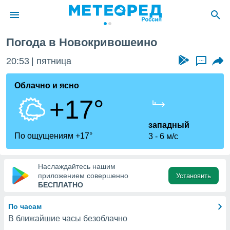
Погода в Новокривошеино
ие о
циальности
20:53
пятница
...
oda.com
)
Облачно и ясно
+17°
алами,
тировать
ество
западный
яемой
По ощущениям +17°
3
6 м/с
. Вы можете
ступ к этому
используя
Наслаждайтесь нашим
едующих
приложением совершенно
Установить
БЕСПЛАТНО
файлы
По часам
олучить
В ближайшие часы безоблачно
й доступ