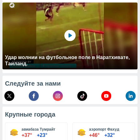
 и
ть действия
я на веб-
же
пределенный
обы
вам рекламу
зированный
го основе.
айти
Удар молнии на футбольное поле в Наратхивате,
ьную
Таиланд.
 в нашей
йлов cookie
ремя
Следуйте за нами
гласие,
опку
спользования
 cookie
нную в
Крупные города
и нашего
авиабаза Тумрайт
аэропорт Фахуд
ОГО ВЫ
+37°
+23°
+46°
+32°