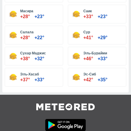
Масира
Саик
и,
+28°
+23°
+33°
+23°
 файлам
Салала
Сур
примете
+28°
+22°
+41°
+29°
айлов
се равно
должать
Сухар Маджис
Эль-Бурайми
ся нашим
+38°
+32°
+46°
+33°
pogoda.com.
ае мы
м, что
Эль-Хасаб
Эс-Сиб
овлены
+37°
+33°
+42°
+35°
айлы cookie,
обходимы
ения
 веб-сайту,
файлы cookie
пользоваться
 действий
рекламы или
рованного